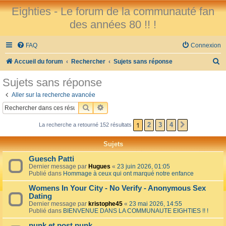
Eighties - Le forum de la communauté fan
des années 80 !! !
FAQ
Connexion
R
Accueil du forum
Rechercher
Sujets sans réponse
e
Sujets sans réponse
c
Aller sur la recherche avancée
h
RECHERCHER
RECHERCHE AVANCÉE
e
1
2
3
4
La recherche a retourné 152 résultats
SUIVANT
r
c
Sujets
h
Guesch Patti
e
Dernier message par
Hugues
«
23 juin 2026, 01:05
Publié dans
Hommage à ceux qui ont marqué notre enfance
r
Womens In Your City - No Verify - Anonymous Sex
Dating
Dernier message par
kristophe45
«
23 mai 2026, 14:55
Publié dans
BIENVENUE DANS LA COMMUNAUTE EIGHTIES !! !
punk et post punk