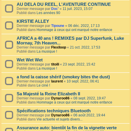
AU DELA DU REEL, L'AVENTURE CONTINUE
Dernier message par
Doc'
«
11 juil. 2023, 15:07
Publié dans
Les années 90
KIRSTIE ALLEY
Dernier message par
Tipoune
«
06 déc. 2022, 17:13
Publié dans
Hommage à ceux qui ont marqué notre enfance
AFRICA a 40 ans ! REMIXES par DJ Superfunk, Luke
Mornay, 7th Heaven...
Dernier message par
Flexiloop
«
21 oct. 2022, 17:53
Publié dans
La musique !
Wet Wet Wet
Dernier message par
titoili
«
23 sept. 2022, 15:42
Publié dans
La musique !
a fond la caisse shérif (smokey bites the dust)
Dernier message par
laurent
«
10 sept. 2022, 06:41
Publié dans
Le ciné !
Sa Majesté la Reine Elizabeth II
Dernier message par
Dynaroo86
«
08 sept. 2022, 19:47
Publié dans
Hommage à ceux qui ont marqué notre enfance
Spécifications techniques Bluetooth
Dernier message par
Dynaroo86
«
06 août 2022, 19:44
Publié dans
Vie actuelle et sujets divers...
Assurance auto: bientôt la fin de la vignette verte