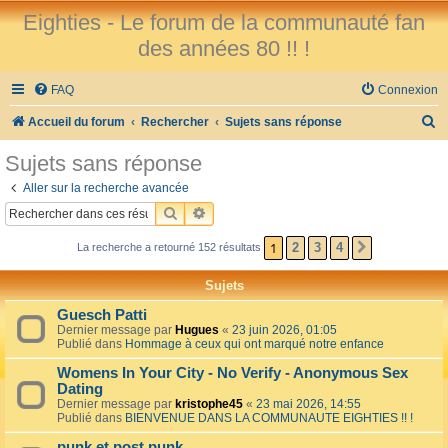
Eighties - Le forum de la communauté fan
des années 80 !! !
FAQ
Connexion
R
Accueil du forum
Rechercher
Sujets sans réponse
e
Sujets sans réponse
c
Aller sur la recherche avancée
h
RECHERCHER
RECHERCHE AVANCÉE
e
1
2
3
4
La recherche a retourné 152 résultats
SUIVANT
r
c
Sujets
h
Guesch Patti
e
Dernier message par
Hugues
«
23 juin 2026, 01:05
Publié dans
Hommage à ceux qui ont marqué notre enfance
r
Womens In Your City - No Verify - Anonymous Sex
Dating
Dernier message par
kristophe45
«
23 mai 2026, 14:55
Publié dans
BIENVENUE DANS LA COMMUNAUTE EIGHTIES !! !
punk et post punk