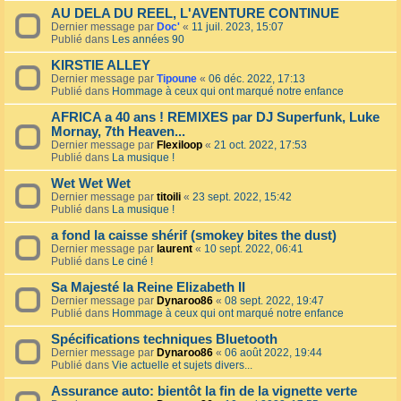
AU DELA DU REEL, L'AVENTURE CONTINUE
Dernier message par
Doc'
«
11 juil. 2023, 15:07
Publié dans
Les années 90
KIRSTIE ALLEY
Dernier message par
Tipoune
«
06 déc. 2022, 17:13
Publié dans
Hommage à ceux qui ont marqué notre enfance
AFRICA a 40 ans ! REMIXES par DJ Superfunk, Luke
Mornay, 7th Heaven...
Dernier message par
Flexiloop
«
21 oct. 2022, 17:53
Publié dans
La musique !
Wet Wet Wet
Dernier message par
titoili
«
23 sept. 2022, 15:42
Publié dans
La musique !
a fond la caisse shérif (smokey bites the dust)
Dernier message par
laurent
«
10 sept. 2022, 06:41
Publié dans
Le ciné !
Sa Majesté la Reine Elizabeth II
Dernier message par
Dynaroo86
«
08 sept. 2022, 19:47
Publié dans
Hommage à ceux qui ont marqué notre enfance
Spécifications techniques Bluetooth
Dernier message par
Dynaroo86
«
06 août 2022, 19:44
Publié dans
Vie actuelle et sujets divers...
Assurance auto: bientôt la fin de la vignette verte