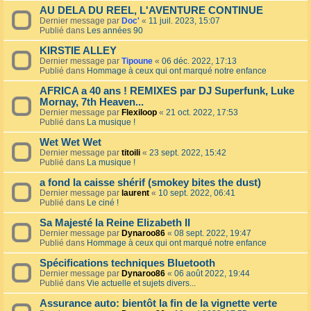
AU DELA DU REEL, L'AVENTURE CONTINUE
Dernier message par
Doc'
«
11 juil. 2023, 15:07
Publié dans
Les années 90
KIRSTIE ALLEY
Dernier message par
Tipoune
«
06 déc. 2022, 17:13
Publié dans
Hommage à ceux qui ont marqué notre enfance
AFRICA a 40 ans ! REMIXES par DJ Superfunk, Luke
Mornay, 7th Heaven...
Dernier message par
Flexiloop
«
21 oct. 2022, 17:53
Publié dans
La musique !
Wet Wet Wet
Dernier message par
titoili
«
23 sept. 2022, 15:42
Publié dans
La musique !
a fond la caisse shérif (smokey bites the dust)
Dernier message par
laurent
«
10 sept. 2022, 06:41
Publié dans
Le ciné !
Sa Majesté la Reine Elizabeth II
Dernier message par
Dynaroo86
«
08 sept. 2022, 19:47
Publié dans
Hommage à ceux qui ont marqué notre enfance
Spécifications techniques Bluetooth
Dernier message par
Dynaroo86
«
06 août 2022, 19:44
Publié dans
Vie actuelle et sujets divers...
Assurance auto: bientôt la fin de la vignette verte