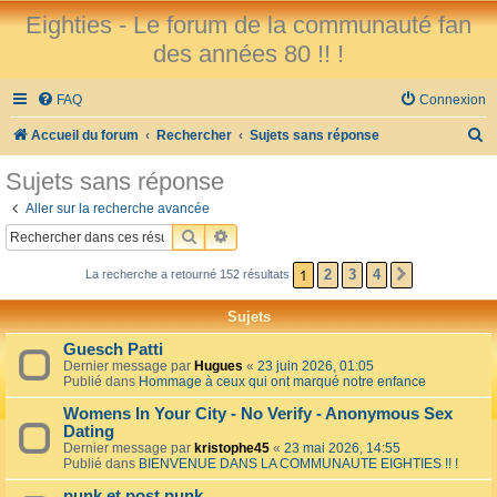
Eighties - Le forum de la communauté fan
des années 80 !! !
FAQ
Connexion
R
Accueil du forum
Rechercher
Sujets sans réponse
e
Sujets sans réponse
c
Aller sur la recherche avancée
h
RECHERCHER
RECHERCHE AVANCÉE
e
1
2
3
4
La recherche a retourné 152 résultats
SUIVANT
r
c
Sujets
h
Guesch Patti
e
Dernier message par
Hugues
«
23 juin 2026, 01:05
Publié dans
Hommage à ceux qui ont marqué notre enfance
r
Womens In Your City - No Verify - Anonymous Sex
Dating
Dernier message par
kristophe45
«
23 mai 2026, 14:55
Publié dans
BIENVENUE DANS LA COMMUNAUTE EIGHTIES !! !
punk et post punk