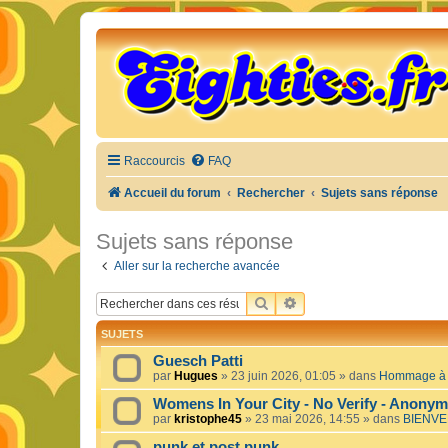
Raccourcis
FAQ
Accueil du forum
Rechercher
Sujets sans réponse
Sujets sans réponse
Aller sur la recherche avancée
RECHERCHER
RECHERCHE AVANCÉE
SUJETS
Guesch Patti
par
Hugues
»
23 juin 2026, 01:05
» dans
Hommage à c
Womens In Your City - No Verify - Anony
par
kristophe45
»
23 mai 2026, 14:55
» dans
BIENVE
punk et post punk