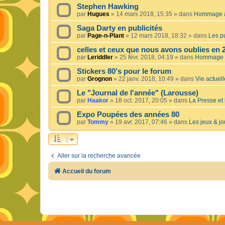
Stephen Hawking
par
Hugues
»
14 mars 2018, 15:35
» dans
Hommage à 
Saga Darty en publicités
par
Page-n-Plant
»
12 mars 2018, 18:32
» dans
Les pu
celles et ceux que nous avons oublies en 
par
Leriddler
»
25 févr. 2018, 04:19
» dans
Hommage à
Stickers 80's pour le forum
par
Grognon
»
22 janv. 2018, 10:49
» dans
Vie actuelle
Le "Journal de l'année" (Larousse)
par
Haakor
»
18 oct. 2017, 20:05
» dans
La Presse et 
Expo Poupées des années 80
par
Tommy
»
19 avr. 2017, 07:46
» dans
Les jeux & jo
Aller sur la recherche avancée
Accueil du forum