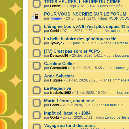
TROIS HEURES, L'HEURE DU CRIME
par
Fonzie
»
07 sept. 2021, 21:48
» dans
Le ciné !
POUR VOUS INSCRIRE SUR LE FORUM
par
Tommy
»
23 juin 2021, 12:05
» dans
POUR VOUS
L'énigme Louis XVII n'est plus depuis 41 a
par
Gorbi
»
07 juin 2021, 11:52
» dans
Vie actuelle et 
La belle histoire des génériques télé
par
Tyswyck
»
23 janv. 2021, 21:17
» dans
La Presse 
[TV] C'est pas sorcier #CPS
par
Dynaroo86
»
25 déc. 2020, 14:11
» dans
Les ann
Caroline Cellier
par
Grosquick
»
16 déc. 2020, 15:45
» dans
Hommage 
Anne Sylvestre
par
Hugues
»
01 déc. 2020, 23:23
» dans
Hommage à 
La Megadrive
par
frederic1992
»
11 juin 2020, 19:26
» dans
Les an
Marie-Léonor, chanteuse.
par
Gorbi
»
27 avr. 2020, 17:18
» dans
La musique !
Impôt célibataire - 1984.
par
Gorbi
»
25 avr. 2020, 17:11
» dans
Le sport et les
Voyage au fond des mers