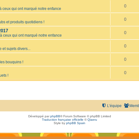
0
ceux qui ont marqué notre enfance
0
bs et produits quotidiens !
2017
0
 ceux qui ont marqué notre enfance
0
 et sujets divers...
0
les bouquins !
0
uets !
L’équipe
Memb
Développé par
phpBB
® Forum Software © phpBB Limited
Traduction française officielle
©
Qiaeru
Style by
phpBB Spain