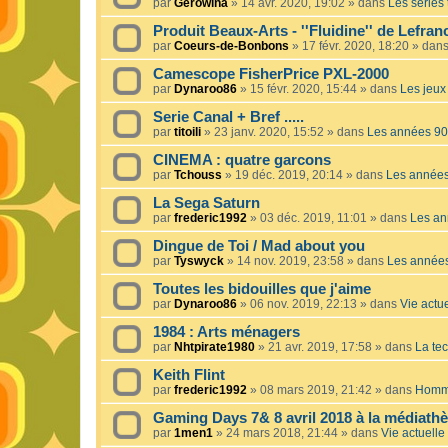
par
Gerowina
»
14 avr. 2020, 19:02
» dans
Les séries t
Produit Beaux-Arts - ''Fluidine'' de Lefra
par
Coeurs-de-Bonbons
»
17 févr. 2020, 18:20
» dan
Camescope FisherPrice PXL-2000
par
Dynaroo86
»
15 févr. 2020, 15:44
» dans
Les jeux 
Serie Canal + Bref .....
par
titoili
»
23 janv. 2020, 15:52
» dans
Les années 90
CINEMA : quatre garcons
par
Tchouss
»
19 déc. 2019, 20:14
» dans
Les année
La Sega Saturn
par
frederic1992
»
03 déc. 2019, 11:01
» dans
Les an
Dingue de Toi / Mad about you
par
Tyswyck
»
14 nov. 2019, 23:58
» dans
Les année
Toutes les bidouilles que j'aime
par
Dynaroo86
»
06 nov. 2019, 22:13
» dans
Vie actue
1984 : Arts ménagers
par
Nhtpirate1980
»
21 avr. 2019, 17:58
» dans
La tec
Keith Flint
par
frederic1992
»
08 mars 2019, 21:42
» dans
Homma
Gaming Days 7& 8 avril 2018 à la médiath
par
1men1
»
24 mars 2018, 21:44
» dans
Vie actuelle 