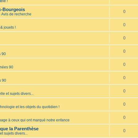
élé !
nc-Bourgeois
0
s
Avis de recherche
0
& jouets !
0
0
s 90
0
nées 90
0
s 90
0
lle et sujets divers...
0
hnologie et les objets du quotidien !
0
ge à ceux qui ont marqué notre enfance
èque la Parenthèse
0
et sujets divers...