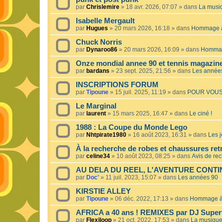
par
Chrislemire
»
18 avr. 2026, 07:07
» dans
La musiq
Isabelle Mergault
par
Hugues
»
20 mars 2026, 16:18
» dans
Hommage à 
Chuck Norris
par
Dynaroo86
»
20 mars 2026, 16:09
» dans
Hommage
Onze mondial annee 90 et tennis magazin
par
bardans
»
23 sept. 2025, 21:56
» dans
Les année
INSCRIPTIONS FORUM
par
Tipoune
»
15 juil. 2025, 11:19
» dans
POUR VOUS
Le Marginal
par
laurent
»
15 mars 2025, 16:47
» dans
Le ciné !
1988 : La Coupe du Monde Lego
par
Nhtpirate1980
»
16 août 2023, 16:31
» dans
Les j
À la recherche de robes et chaussures ret
par
celine34
»
10 août 2023, 08:25
» dans
Avis de re
AU DELA DU REEL, L'AVENTURE CONT
par
Doc'
»
11 juil. 2023, 15:07
» dans
Les années 90
KIRSTIE ALLEY
par
Tipoune
»
06 déc. 2022, 17:13
» dans
Hommage à 
AFRICA a 40 ans ! REMIXES par DJ Superf
par
Flexiloop
»
21 oct. 2022, 17:53
» dans
La musique