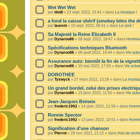
Wet Wet Wet
par
titoili
»
23 sept. 2022, 15:42
» dans
La musique !
a fond la caisse shérif (smokey bites the d
par
laurent
»
10 sept. 2022, 06:41
» dans
Le ciné !
Sa Majesté la Reine Elizabeth II
par
Dynaroo86
»
08 sept. 2022, 19:47
» dans
Hommage
Spécifications techniques Bluetooth
par
Dynaroo86
»
06 août 2022, 19:44
» dans
Vie actue
Assurance auto: bientôt la fin de la vignet
par
Dynaroo86
»
10 mai 2022, 17:55
» dans
Vie actuel
DOROTHEE
par
Tyswyck
»
27 mars 2022, 13:28
» dans
La musiqu
Un grand bordel, celui des prises electriq
par
Dynaroo86
»
15 janv. 2022, 11:50
» dans
Vie actue
Jean-Jacques Beineix
par
frederic1992
»
14 janv. 2022, 21:59
» dans
Homma
Ronnie Spector
par
frederic1992
»
13 janv. 2022, 10:51
» dans
Homma
Signification d'une chanson
par
Pierrot
»
29 nov. 2021, 21:12
» dans
Avis de rech