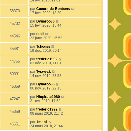
14 avr. 2020, 19:02
par
Coeurs-de-Bonbons
58370
17 févr. 2020, 18:20
par
Dynaroo86
45732
15 févr. 2020, 15:44
par
titoili
44546
23 janv. 2020, 15:52
par
Tchouss
45481
19 déc. 2019, 20:14
par
frederic1992
44766
03 déc. 2019, 11:01
par
Tyswyck
50091
14 nov. 2019, 23:58
par
Dynaroo86
46359
06 nov. 2019, 22:13
par
Nhtpirate1980
47247
21 avr. 2019, 17:58
par
frederic1992
45359
08 mars 2019, 21:42
par
1men1
46651
24 mars 2018, 21:44