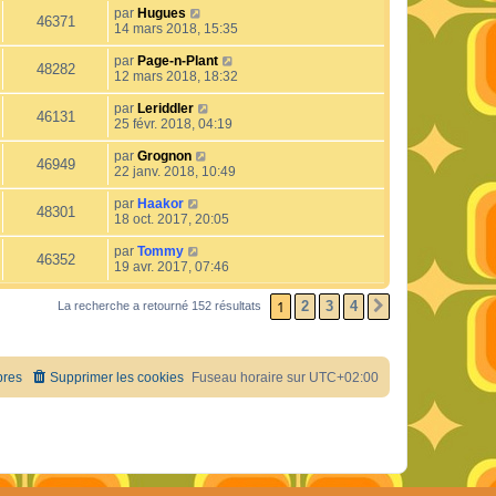
par
Hugues
46371
14 mars 2018, 15:35
par
Page-n-Plant
48282
12 mars 2018, 18:32
par
Leriddler
46131
25 févr. 2018, 04:19
par
Grognon
46949
22 janv. 2018, 10:49
par
Haakor
48301
18 oct. 2017, 20:05
par
Tommy
46352
19 avr. 2017, 07:46
1
2
3
4
La recherche a retourné 152 résultats
SUIVANT
res
Supprimer les cookies
Fuseau horaire sur
UTC+02:00