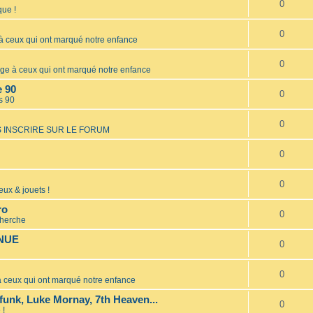
0
ue !
0
ceux qui ont marqué notre enfance
0
 à ceux qui ont marqué notre enfance
e 90
0
s 90
0
 INSCRIRE SUR LE FORUM
0
0
eux & jouets !
ro
0
cherche
INUE
0
0
ceux qui ont marqué notre enfance
unk, Luke Mornay, 7th Heaven...
0
 !