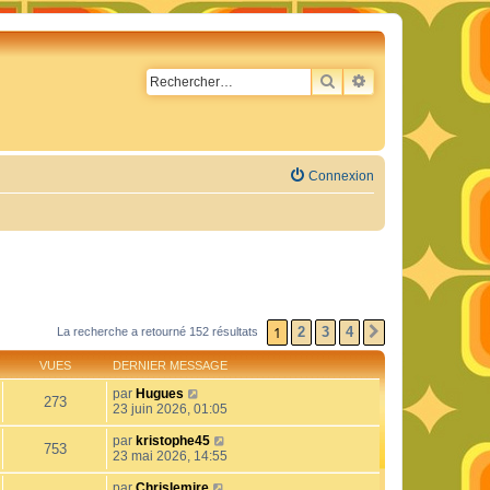
RECHERCHER
RECHERCHE AVA
Connexion
1
2
3
4
La recherche a retourné 152 résultats
SUIVANT
VUES
DERNIER MESSAGE
par
Hugues
273
23 juin 2026, 01:05
par
kristophe45
753
23 mai 2026, 14:55
par
Chrislemire