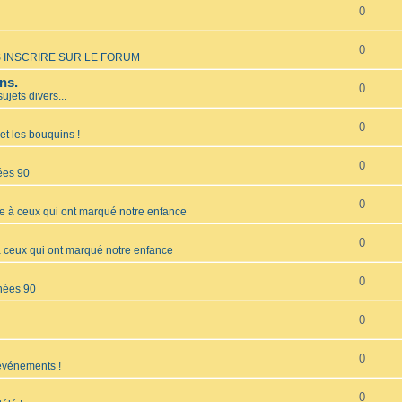
0
0
 INSCRIRE SUR LE FORUM
ns.
0
sujets divers...
0
et les bouquins !
0
ées 90
0
à ceux qui ont marqué notre enfance
0
ceux qui ont marqué notre enfance
0
nées 90
0
0
 événements !
0