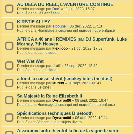
AU DELA DU REEL, L'AVENTURE CONTINUE
Dernier message par
Doc'
«
11 juil. 2023, 15:07
Publié dans
Les années 90
KIRSTIE ALLEY
Dernier message par
Tipoune
«
06 déc. 2022, 17:13
Publié dans
Hommage à ceux qui ont marqué notre enfance
AFRICA a 40 ans ! REMIXES par DJ Superfunk, Luke
Mornay, 7th Heaven...
Dernier message par
Flexiloop
«
21 oct. 2022, 17:53
Publié dans
La musique !
Wet Wet Wet
Dernier message par
titoili
«
23 sept. 2022, 15:42
Publié dans
La musique !
a fond la caisse shérif (smokey bites the dust)
Dernier message par
laurent
«
10 sept. 2022, 06:41
Publié dans
Le ciné !
Sa Majesté la Reine Elizabeth II
Dernier message par
Dynaroo86
«
08 sept. 2022, 19:47
Publié dans
Hommage à ceux qui ont marqué notre enfance
Spécifications techniques Bluetooth
Dernier message par
Dynaroo86
«
06 août 2022, 19:44
Publié dans
Vie actuelle et sujets divers...
Assurance auto: bientôt la fin de la vignette verte