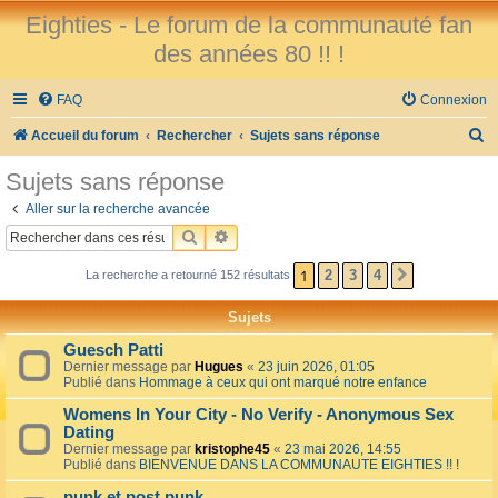
Eighties - Le forum de la communauté fan
des années 80 !! !
FAQ
Connexion
R
Accueil du forum
Rechercher
Sujets sans réponse
e
Sujets sans réponse
c
Aller sur la recherche avancée
h
RECHERCHER
RECHERCHE AVANCÉE
e
1
2
3
4
La recherche a retourné 152 résultats
SUIVANT
r
c
Sujets
h
Guesch Patti
e
Dernier message par
Hugues
«
23 juin 2026, 01:05
Publié dans
Hommage à ceux qui ont marqué notre enfance
r
Womens In Your City - No Verify - Anonymous Sex
Dating
Dernier message par
kristophe45
«
23 mai 2026, 14:55
Publié dans
BIENVENUE DANS LA COMMUNAUTE EIGHTIES !! !
punk et post punk