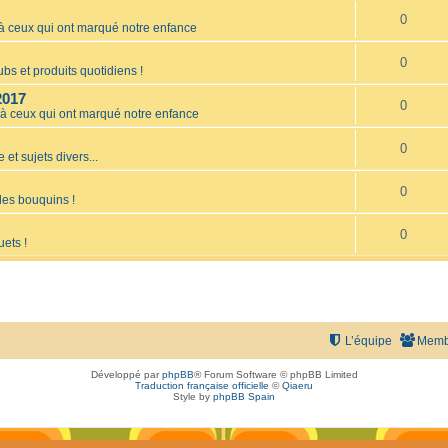
0
ceux qui ont marqué notre enfance
0
bs et produits quotidiens !
2017
0
 ceux qui ont marqué notre enfance
0
 et sujets divers...
0
les bouquins !
0
uets !
L’équipe
Memb
Développé par
phpBB
® Forum Software © phpBB Limited
Traduction française officielle
©
Qiaeru
Style by
phpBB Spain