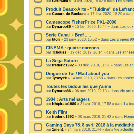
par
Gerowina
»
14 avr. 2020, 19:02
» dans
Les séries t
Produit Beaux-Arts - ''Fluidine'' de Lefra
par
Coeurs-de-Bonbons
»
17 févr. 2020, 18:20
» dan
Camescope FisherPrice PXL-2000
par
Dynaroo86
»
15 févr. 2020, 15:44
» dans
Les jeux 
Serie Canal + Bref .....
par
titoili
»
23 janv. 2020, 15:52
» dans
Les années 90
CINEMA : quatre garcons
par
Tchouss
»
19 déc. 2019, 20:14
» dans
Les année
La Sega Saturn
par
frederic1992
»
03 déc. 2019, 11:01
» dans
Les an
Dingue de Toi / Mad about you
par
Tyswyck
»
14 nov. 2019, 23:58
» dans
Les année
Toutes les bidouilles que j'aime
par
Dynaroo86
»
06 nov. 2019, 22:13
» dans
Vie actue
1984 : Arts ménagers
par
Nhtpirate1980
»
21 avr. 2019, 17:58
» dans
La tec
Keith Flint
par
frederic1992
»
08 mars 2019, 21:42
» dans
Homma
Gaming Days 7& 8 avril 2018 à la médiath
par
1men1
»
24 mars 2018, 21:44
» dans
Vie actuelle 