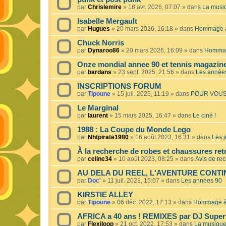
par
Chrislemire
»
18 avr. 2026, 07:07
» dans
La musiq
Isabelle Mergault
par
Hugues
»
20 mars 2026, 16:18
» dans
Hommage à 
Chuck Norris
par
Dynaroo86
»
20 mars 2026, 16:09
» dans
Hommage
Onze mondial annee 90 et tennis magazin
par
bardans
»
23 sept. 2025, 21:56
» dans
Les année
INSCRIPTIONS FORUM
par
Tipoune
»
15 juil. 2025, 11:19
» dans
POUR VOUS
Le Marginal
par
laurent
»
15 mars 2025, 16:47
» dans
Le ciné !
1988 : La Coupe du Monde Lego
par
Nhtpirate1980
»
16 août 2023, 16:31
» dans
Les j
À la recherche de robes et chaussures ret
par
celine34
»
10 août 2023, 08:25
» dans
Avis de re
AU DELA DU REEL, L'AVENTURE CONT
par
Doc'
»
11 juil. 2023, 15:07
» dans
Les années 90
KIRSTIE ALLEY
par
Tipoune
»
06 déc. 2022, 17:13
» dans
Hommage à 
AFRICA a 40 ans ! REMIXES par DJ Superf
par
Flexiloop
»
21 oct. 2022, 17:53
» dans
La musique