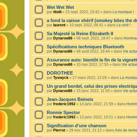
Wet Wet Wet
par
titoili
»
23 sept. 2022, 15:42
» dans
La musique !
a fond la caisse shérif (smokey bites the d
par
laurent
»
10 sept. 2022, 06:41
» dans
Le ciné !
Sa Majesté la Reine Elizabeth II
par
Dynaroo86
»
08 sept. 2022, 19:47
» dans
Hommage
Spécifications techniques Bluetooth
par
Dynaroo86
»
06 août 2022, 19:44
» dans
Vie actue
Assurance auto: bientôt la fin de la vignet
par
Dynaroo86
»
10 mai 2022, 17:55
» dans
Vie actuel
DOROTHEE
par
Tyswyck
»
27 mars 2022, 13:28
» dans
La musiqu
Un grand bordel, celui des prises electriq
par
Dynaroo86
»
15 janv. 2022, 11:50
» dans
Vie actue
Jean-Jacques Beineix
par
frederic1992
»
14 janv. 2022, 21:59
» dans
Homma
Ronnie Spector
par
frederic1992
»
13 janv. 2022, 10:51
» dans
Homma
Signification d'une chanson
par
Pierrot
»
29 nov. 2021, 21:12
» dans
Avis de rech