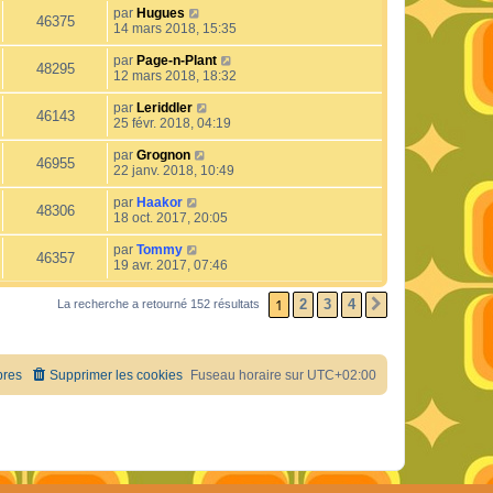
par
Hugues
46375
14 mars 2018, 15:35
par
Page-n-Plant
48295
12 mars 2018, 18:32
par
Leriddler
46143
25 févr. 2018, 04:19
par
Grognon
46955
22 janv. 2018, 10:49
par
Haakor
48306
18 oct. 2017, 20:05
par
Tommy
46357
19 avr. 2017, 07:46
1
2
3
4
La recherche a retourné 152 résultats
SUIVANT
res
Supprimer les cookies
Fuseau horaire sur
UTC+02:00