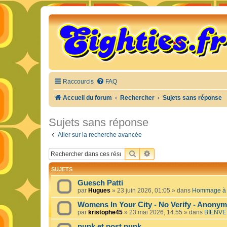
Raccourcis
FAQ
Accueil du forum
Rechercher
Sujets sans réponse
Sujets sans réponse
Aller sur la recherche avancée
RECHERCHER
RECHERCHE AVANCÉE
SUJETS
Guesch Patti
par
Hugues
»
23 juin 2026, 01:05
» dans
Hommage à c
Womens In Your City - No Verify - Anony
par
kristophe45
»
23 mai 2026, 14:55
» dans
BIENVE
punk et post punk