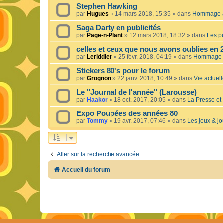
Stephen Hawking
par
Hugues
»
14 mars 2018, 15:35
» dans
Hommage à 
Saga Darty en publicités
par
Page-n-Plant
»
12 mars 2018, 18:32
» dans
Les pu
celles et ceux que nous avons oublies en 
par
Leriddler
»
25 févr. 2018, 04:19
» dans
Hommage à
Stickers 80's pour le forum
par
Grognon
»
22 janv. 2018, 10:49
» dans
Vie actuelle
Le "Journal de l'année" (Larousse)
par
Haakor
»
18 oct. 2017, 20:05
» dans
La Presse et 
Expo Poupées des années 80
par
Tommy
»
19 avr. 2017, 07:46
» dans
Les jeux & jo
Aller sur la recherche avancée
Accueil du forum