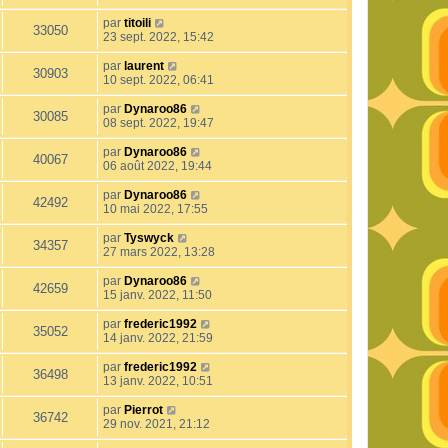
par
titoili
33050
23 sept. 2022, 15:42
par
laurent
30903
10 sept. 2022, 06:41
par
Dynaroo86
30085
08 sept. 2022, 19:47
par
Dynaroo86
40067
06 août 2022, 19:44
par
Dynaroo86
42492
10 mai 2022, 17:55
par
Tyswyck
34357
27 mars 2022, 13:28
par
Dynaroo86
42659
15 janv. 2022, 11:50
par
frederic1992
35052
14 janv. 2022, 21:59
par
frederic1992
36498
13 janv. 2022, 10:51
par
Pierrot
36742
29 nov. 2021, 21:12