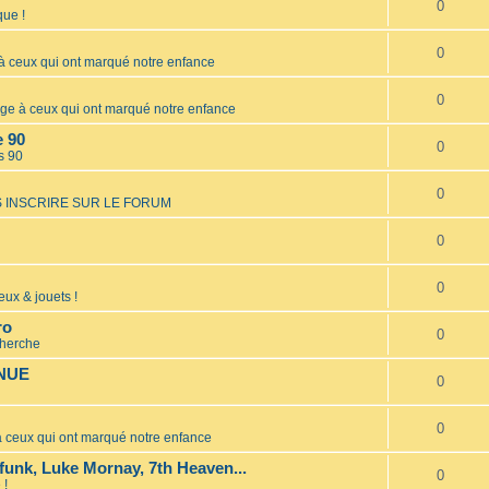
0
ue !
0
ceux qui ont marqué notre enfance
0
 à ceux qui ont marqué notre enfance
e 90
0
s 90
0
 INSCRIRE SUR LE FORUM
0
0
eux & jouets !
ro
0
cherche
INUE
0
0
ceux qui ont marqué notre enfance
unk, Luke Mornay, 7th Heaven...
0
 !