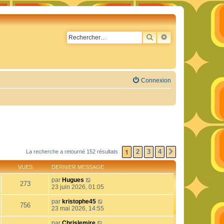
RECHERCHER
RECHERCHE AVA
Connexion
1
2
3
4
La recherche a retourné 152 résultats
SUIVANT
VUES
DERNIER MESSAGE
par
Hugues
273
23 juin 2026, 01:05
par
kristophe45
756
23 mai 2026, 14:55
par
Chrislemire