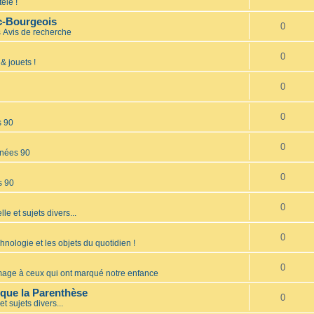
élé !
nc-Bourgeois
0
s
Avis de recherche
0
& jouets !
0
0
s 90
0
nées 90
0
s 90
0
lle et sujets divers...
0
hnologie et les objets du quotidien !
0
ge à ceux qui ont marqué notre enfance
èque la Parenthèse
0
et sujets divers...