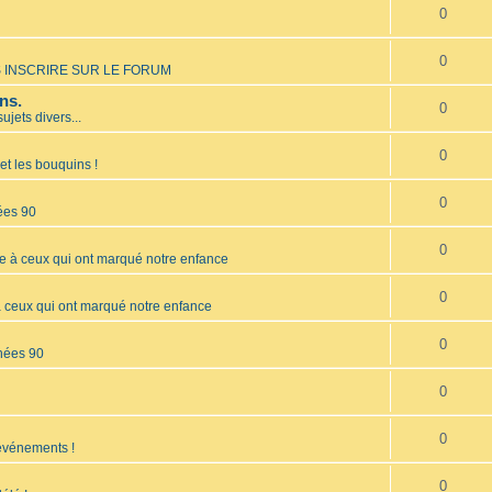
0
0
 INSCRIRE SUR LE FORUM
ns.
0
sujets divers...
0
et les bouquins !
0
ées 90
0
à ceux qui ont marqué notre enfance
0
ceux qui ont marqué notre enfance
0
nées 90
0
0
 événements !
0