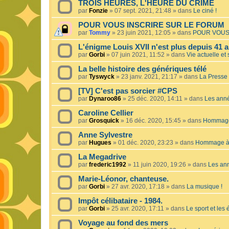
TROIS HEURES, L'HEURE DU CRIME
par
Fonzie
»
07 sept. 2021, 21:48
» dans
Le ciné !
POUR VOUS INSCRIRE SUR LE FORUM
par
Tommy
»
23 juin 2021, 12:05
» dans
POUR VOUS
L'énigme Louis XVII n'est plus depuis 41 a
par
Gorbi
»
07 juin 2021, 11:52
» dans
Vie actuelle et 
La belle histoire des génériques télé
par
Tyswyck
»
23 janv. 2021, 21:17
» dans
La Presse 
[TV] C'est pas sorcier #CPS
par
Dynaroo86
»
25 déc. 2020, 14:11
» dans
Les ann
Caroline Cellier
par
Grosquick
»
16 déc. 2020, 15:45
» dans
Hommage 
Anne Sylvestre
par
Hugues
»
01 déc. 2020, 23:23
» dans
Hommage à 
La Megadrive
par
frederic1992
»
11 juin 2020, 19:26
» dans
Les an
Marie-Léonor, chanteuse.
par
Gorbi
»
27 avr. 2020, 17:18
» dans
La musique !
Impôt célibataire - 1984.
par
Gorbi
»
25 avr. 2020, 17:11
» dans
Le sport et les
Voyage au fond des mers