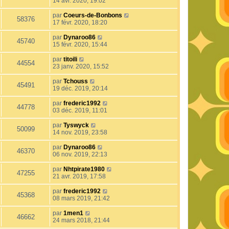
14 avr. 2020, 19:02
par
Coeurs-de-Bonbons
58376
17 févr. 2020, 18:20
par
Dynaroo86
45740
15 févr. 2020, 15:44
par
titoili
44554
23 janv. 2020, 15:52
par
Tchouss
45491
19 déc. 2019, 20:14
par
frederic1992
44778
03 déc. 2019, 11:01
par
Tyswyck
50099
14 nov. 2019, 23:58
par
Dynaroo86
46370
06 nov. 2019, 22:13
par
Nhtpirate1980
47255
21 avr. 2019, 17:58
par
frederic1992
45368
08 mars 2019, 21:42
par
1men1
46662
24 mars 2018, 21:44