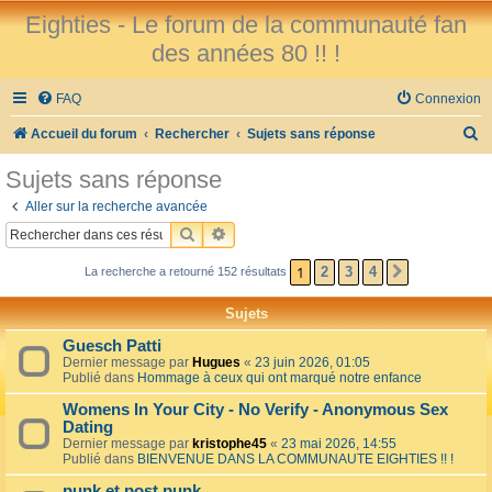
Eighties - Le forum de la communauté fan
des années 80 !! !
FAQ
Connexion
R
Accueil du forum
Rechercher
Sujets sans réponse
e
Sujets sans réponse
c
Aller sur la recherche avancée
h
RECHERCHER
RECHERCHE AVANCÉE
e
1
2
3
4
La recherche a retourné 152 résultats
SUIVANT
r
c
Sujets
h
Guesch Patti
e
Dernier message par
Hugues
«
23 juin 2026, 01:05
Publié dans
Hommage à ceux qui ont marqué notre enfance
r
Womens In Your City - No Verify - Anonymous Sex
Dating
Dernier message par
kristophe45
«
23 mai 2026, 14:55
Publié dans
BIENVENUE DANS LA COMMUNAUTE EIGHTIES !! !
punk et post punk