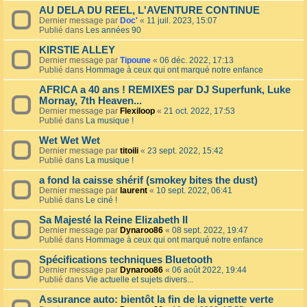
AU DELA DU REEL, L'AVENTURE CONTINUE
Dernier message par
Doc'
«
11 juil. 2023, 15:07
Publié dans
Les années 90
KIRSTIE ALLEY
Dernier message par
Tipoune
«
06 déc. 2022, 17:13
Publié dans
Hommage à ceux qui ont marqué notre enfance
AFRICA a 40 ans ! REMIXES par DJ Superfunk, Luke
Mornay, 7th Heaven...
Dernier message par
Flexiloop
«
21 oct. 2022, 17:53
Publié dans
La musique !
Wet Wet Wet
Dernier message par
titoili
«
23 sept. 2022, 15:42
Publié dans
La musique !
a fond la caisse shérif (smokey bites the dust)
Dernier message par
laurent
«
10 sept. 2022, 06:41
Publié dans
Le ciné !
Sa Majesté la Reine Elizabeth II
Dernier message par
Dynaroo86
«
08 sept. 2022, 19:47
Publié dans
Hommage à ceux qui ont marqué notre enfance
Spécifications techniques Bluetooth
Dernier message par
Dynaroo86
«
06 août 2022, 19:44
Publié dans
Vie actuelle et sujets divers...
Assurance auto: bientôt la fin de la vignette verte