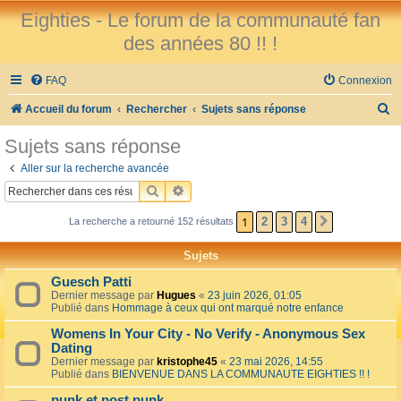
Eighties - Le forum de la communauté fan
des années 80 !! !
FAQ
Connexion
R
Accueil du forum
Rechercher
Sujets sans réponse
e
Sujets sans réponse
c
Aller sur la recherche avancée
h
RECHERCHER
RECHERCHE AVANCÉE
e
1
2
3
4
La recherche a retourné 152 résultats
SUIVANT
r
c
Sujets
h
Guesch Patti
e
Dernier message par
Hugues
«
23 juin 2026, 01:05
Publié dans
Hommage à ceux qui ont marqué notre enfance
r
Womens In Your City - No Verify - Anonymous Sex
Dating
Dernier message par
kristophe45
«
23 mai 2026, 14:55
Publié dans
BIENVENUE DANS LA COMMUNAUTE EIGHTIES !! !
punk et post punk