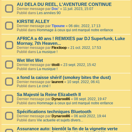
AU DELA DU REEL, L'AVENTURE CONTINUE
Dernier message par
Doc'
«
11 juil. 2023, 15:07
Publié dans
Les années 90
KIRSTIE ALLEY
Dernier message par
Tipoune
«
06 déc. 2022, 17:13
Publié dans
Hommage à ceux qui ont marqué notre enfance
AFRICA a 40 ans ! REMIXES par DJ Superfunk, Luke
Mornay, 7th Heaven...
Dernier message par
Flexiloop
«
21 oct. 2022, 17:53
Publié dans
La musique !
Wet Wet Wet
Dernier message par
titoili
«
23 sept. 2022, 15:42
Publié dans
La musique !
a fond la caisse shérif (smokey bites the dust)
Dernier message par
laurent
«
10 sept. 2022, 06:41
Publié dans
Le ciné !
Sa Majesté la Reine Elizabeth II
Dernier message par
Dynaroo86
«
08 sept. 2022, 19:47
Publié dans
Hommage à ceux qui ont marqué notre enfance
Spécifications techniques Bluetooth
Dernier message par
Dynaroo86
«
06 août 2022, 19:44
Publié dans
Vie actuelle et sujets divers...
Assurance auto: bientôt la fin de la vignette verte