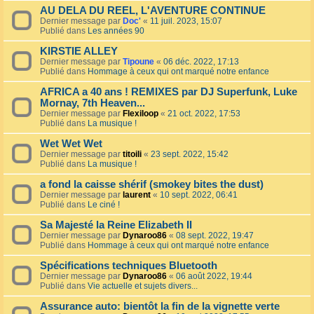
AU DELA DU REEL, L'AVENTURE CONTINUE
Dernier message par
Doc'
«
11 juil. 2023, 15:07
Publié dans
Les années 90
KIRSTIE ALLEY
Dernier message par
Tipoune
«
06 déc. 2022, 17:13
Publié dans
Hommage à ceux qui ont marqué notre enfance
AFRICA a 40 ans ! REMIXES par DJ Superfunk, Luke
Mornay, 7th Heaven...
Dernier message par
Flexiloop
«
21 oct. 2022, 17:53
Publié dans
La musique !
Wet Wet Wet
Dernier message par
titoili
«
23 sept. 2022, 15:42
Publié dans
La musique !
a fond la caisse shérif (smokey bites the dust)
Dernier message par
laurent
«
10 sept. 2022, 06:41
Publié dans
Le ciné !
Sa Majesté la Reine Elizabeth II
Dernier message par
Dynaroo86
«
08 sept. 2022, 19:47
Publié dans
Hommage à ceux qui ont marqué notre enfance
Spécifications techniques Bluetooth
Dernier message par
Dynaroo86
«
06 août 2022, 19:44
Publié dans
Vie actuelle et sujets divers...
Assurance auto: bientôt la fin de la vignette verte