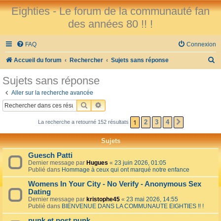
Eighties - Le forum de la communauté fan
des années 80 !! !
FAQ
Connexion
R
Accueil du forum
Rechercher
Sujets sans réponse
e
Sujets sans réponse
c
Aller sur la recherche avancée
h
RECHERCHER
RECHERCHE AVANCÉE
e
1
2
3
4
La recherche a retourné 152 résultats
SUIVANT
r
c
Sujets
h
Guesch Patti
e
Dernier message par
Hugues
«
23 juin 2026, 01:05
Publié dans
Hommage à ceux qui ont marqué notre enfance
r
Womens In Your City - No Verify - Anonymous Sex
Dating
Dernier message par
kristophe45
«
23 mai 2026, 14:55
Publié dans
BIENVENUE DANS LA COMMUNAUTE EIGHTIES !! !
punk et post punk