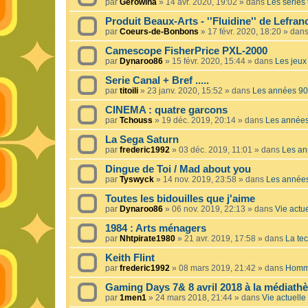
par
Gerowina
»
14 avr. 2020, 19:02
» dans
Les séries t
Produit Beaux-Arts - ''Fluidine'' de Lefra
par
Coeurs-de-Bonbons
»
17 févr. 2020, 18:20
» dan
Camescope FisherPrice PXL-2000
par
Dynaroo86
»
15 févr. 2020, 15:44
» dans
Les jeux 
Serie Canal + Bref .....
par
titoili
»
23 janv. 2020, 15:52
» dans
Les années 90
CINEMA : quatre garcons
par
Tchouss
»
19 déc. 2019, 20:14
» dans
Les année
La Sega Saturn
par
frederic1992
»
03 déc. 2019, 11:01
» dans
Les an
Dingue de Toi / Mad about you
par
Tyswyck
»
14 nov. 2019, 23:58
» dans
Les année
Toutes les bidouilles que j'aime
par
Dynaroo86
»
06 nov. 2019, 22:13
» dans
Vie actue
1984 : Arts ménagers
par
Nhtpirate1980
»
21 avr. 2019, 17:58
» dans
La tec
Keith Flint
par
frederic1992
»
08 mars 2019, 21:42
» dans
Homma
Gaming Days 7& 8 avril 2018 à la médiath
par
1men1
»
24 mars 2018, 21:44
» dans
Vie actuelle 