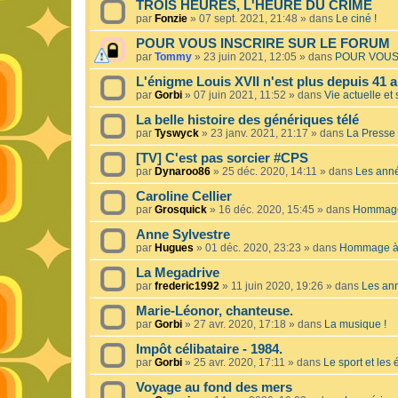
TROIS HEURES, L'HEURE DU CRIME
par
Fonzie
»
07 sept. 2021, 21:48
» dans
Le ciné !
POUR VOUS INSCRIRE SUR LE FORUM
par
Tommy
»
23 juin 2021, 12:05
» dans
POUR VOUS
L'énigme Louis XVII n'est plus depuis 41 a
par
Gorbi
»
07 juin 2021, 11:52
» dans
Vie actuelle et 
La belle histoire des génériques télé
par
Tyswyck
»
23 janv. 2021, 21:17
» dans
La Presse 
[TV] C'est pas sorcier #CPS
par
Dynaroo86
»
25 déc. 2020, 14:11
» dans
Les ann
Caroline Cellier
par
Grosquick
»
16 déc. 2020, 15:45
» dans
Hommage 
Anne Sylvestre
par
Hugues
»
01 déc. 2020, 23:23
» dans
Hommage à 
La Megadrive
par
frederic1992
»
11 juin 2020, 19:26
» dans
Les an
Marie-Léonor, chanteuse.
par
Gorbi
»
27 avr. 2020, 17:18
» dans
La musique !
Impôt célibataire - 1984.
par
Gorbi
»
25 avr. 2020, 17:11
» dans
Le sport et les
Voyage au fond des mers