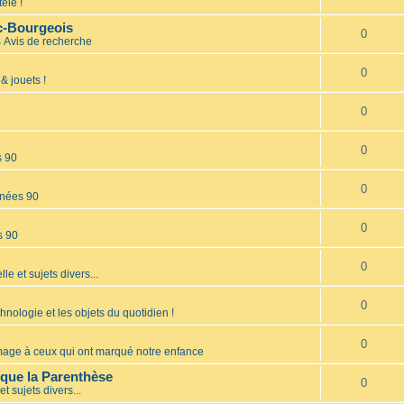
élé !
nc-Bourgeois
0
s
Avis de recherche
0
& jouets !
0
0
s 90
0
nées 90
0
s 90
0
lle et sujets divers...
0
hnologie et les objets du quotidien !
0
ge à ceux qui ont marqué notre enfance
èque la Parenthèse
0
et sujets divers...