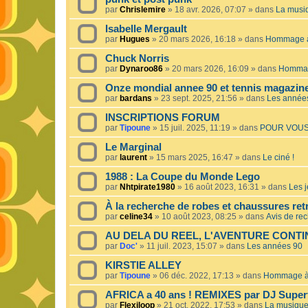
par
Chrislemire
»
18 avr. 2026, 07:07
» dans
La musiq
Isabelle Mergault
par
Hugues
»
20 mars 2026, 16:18
» dans
Hommage à 
Chuck Norris
par
Dynaroo86
»
20 mars 2026, 16:09
» dans
Hommage
Onze mondial annee 90 et tennis magazin
par
bardans
»
23 sept. 2025, 21:56
» dans
Les année
INSCRIPTIONS FORUM
par
Tipoune
»
15 juil. 2025, 11:19
» dans
POUR VOUS
Le Marginal
par
laurent
»
15 mars 2025, 16:47
» dans
Le ciné !
1988 : La Coupe du Monde Lego
par
Nhtpirate1980
»
16 août 2023, 16:31
» dans
Les j
À la recherche de robes et chaussures ret
par
celine34
»
10 août 2023, 08:25
» dans
Avis de re
AU DELA DU REEL, L'AVENTURE CONT
par
Doc'
»
11 juil. 2023, 15:07
» dans
Les années 90
KIRSTIE ALLEY
par
Tipoune
»
06 déc. 2022, 17:13
» dans
Hommage à 
AFRICA a 40 ans ! REMIXES par DJ Superf
par
Flexiloop
»
21 oct. 2022, 17:53
» dans
La musique