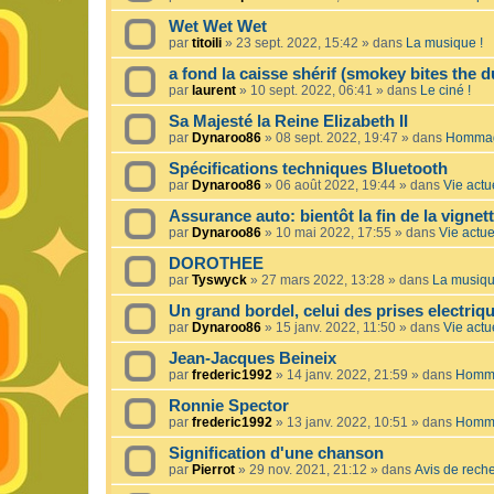
Wet Wet Wet
par
titoili
»
23 sept. 2022, 15:42
» dans
La musique !
a fond la caisse shérif (smokey bites the d
par
laurent
»
10 sept. 2022, 06:41
» dans
Le ciné !
Sa Majesté la Reine Elizabeth II
par
Dynaroo86
»
08 sept. 2022, 19:47
» dans
Hommage
Spécifications techniques Bluetooth
par
Dynaroo86
»
06 août 2022, 19:44
» dans
Vie actue
Assurance auto: bientôt la fin de la vignet
par
Dynaroo86
»
10 mai 2022, 17:55
» dans
Vie actuel
DOROTHEE
par
Tyswyck
»
27 mars 2022, 13:28
» dans
La musiqu
Un grand bordel, celui des prises electriq
par
Dynaroo86
»
15 janv. 2022, 11:50
» dans
Vie actue
Jean-Jacques Beineix
par
frederic1992
»
14 janv. 2022, 21:59
» dans
Homma
Ronnie Spector
par
frederic1992
»
13 janv. 2022, 10:51
» dans
Homma
Signification d'une chanson
par
Pierrot
»
29 nov. 2021, 21:12
» dans
Avis de rech