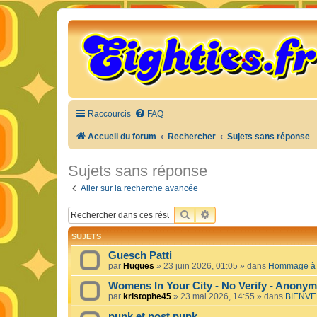
Raccourcis
FAQ
Accueil du forum
Rechercher
Sujets sans réponse
Sujets sans réponse
Aller sur la recherche avancée
RECHERCHER
RECHERCHE AVANCÉE
SUJETS
Guesch Patti
par
Hugues
»
23 juin 2026, 01:05
» dans
Hommage à c
Womens In Your City - No Verify - Anony
par
kristophe45
»
23 mai 2026, 14:55
» dans
BIENVE
punk et post punk