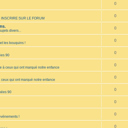
0
0
 INSCRIRE SUR LE FORUM
ns.
0
sujets divers...
0
et les bouquins !
0
ées 90
0
à ceux qui ont marqué notre enfance
0
ceux qui ont marqué notre enfance
0
nées 90
0
0
 événements !
0