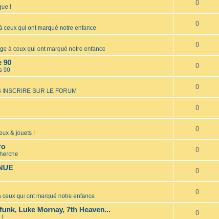
0
ue !
0
ceux qui ont marqué notre enfance
0
 à ceux qui ont marqué notre enfance
e 90
0
s 90
0
 INSCRIRE SUR LE FORUM
0
0
eux & jouets !
ro
0
cherche
INUE
0
0
ceux qui ont marqué notre enfance
unk, Luke Mornay, 7th Heaven...
0
 !