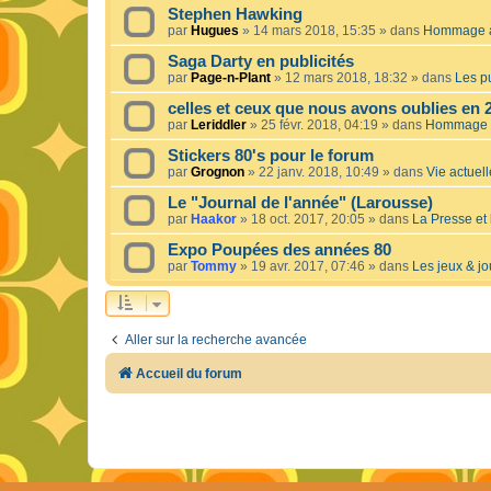
Stephen Hawking
par
Hugues
»
14 mars 2018, 15:35
» dans
Hommage à 
Saga Darty en publicités
par
Page-n-Plant
»
12 mars 2018, 18:32
» dans
Les pu
celles et ceux que nous avons oublies en 
par
Leriddler
»
25 févr. 2018, 04:19
» dans
Hommage à
Stickers 80's pour le forum
par
Grognon
»
22 janv. 2018, 10:49
» dans
Vie actuelle
Le "Journal de l'année" (Larousse)
par
Haakor
»
18 oct. 2017, 20:05
» dans
La Presse et 
Expo Poupées des années 80
par
Tommy
»
19 avr. 2017, 07:46
» dans
Les jeux & jo
Aller sur la recherche avancée
Accueil du forum