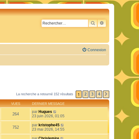
RECHERCHER
RECHERCHE AVA
Connexion
1
2
3
4
La recherche a retourné 152 résultats
SUIVANT
VUES
DERNIER MESSAGE
par
Hugues
264
23 juin 2026, 01:05
par
kristophe45
752
23 mai 2026, 14:55
par
Chrislemire