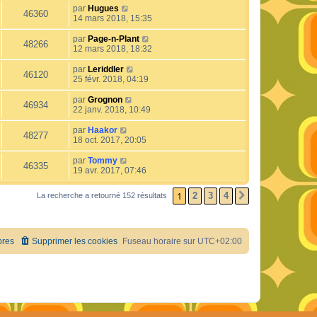
par
Hugues
46360
14 mars 2018, 15:35
par
Page-n-Plant
48266
12 mars 2018, 18:32
par
Leriddler
46120
25 févr. 2018, 04:19
par
Grognon
46934
22 janv. 2018, 10:49
par
Haakor
48277
18 oct. 2017, 20:05
par
Tommy
46335
19 avr. 2017, 07:46
1
2
3
4
La recherche a retourné 152 résultats
SUIVANT
res
Supprimer les cookies
Fuseau horaire sur
UTC+02:00