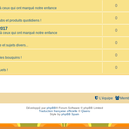
0
ceux qui ont marqué notre enfance
0
bs et produits quotidiens !
2017
0
 ceux qui ont marqué notre enfance
0
 et sujets divers...
0
les bouquins !
0
uets !
L’équipe
Memb
Développé par
phpBB
® Forum Software © phpBB Limited
Traduction française officielle
©
Qiaeru
Style by
phpBB Spain