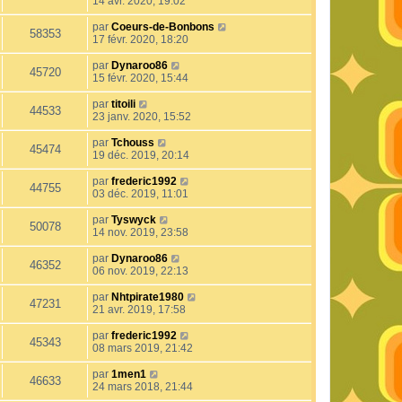
14 avr. 2020, 19:02
par
Coeurs-de-Bonbons
58353
17 févr. 2020, 18:20
par
Dynaroo86
45720
15 févr. 2020, 15:44
par
titoili
44533
23 janv. 2020, 15:52
par
Tchouss
45474
19 déc. 2019, 20:14
par
frederic1992
44755
03 déc. 2019, 11:01
par
Tyswyck
50078
14 nov. 2019, 23:58
par
Dynaroo86
46352
06 nov. 2019, 22:13
par
Nhtpirate1980
47231
21 avr. 2019, 17:58
par
frederic1992
45343
08 mars 2019, 21:42
par
1men1
46633
24 mars 2018, 21:44