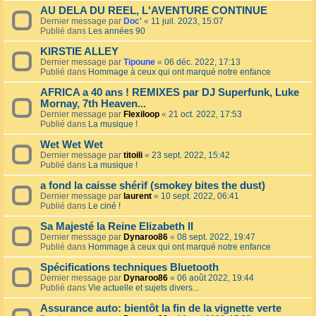
AU DELA DU REEL, L'AVENTURE CONTINUE
Dernier message par
Doc'
«
11 juil. 2023, 15:07
Publié dans
Les années 90
KIRSTIE ALLEY
Dernier message par
Tipoune
«
06 déc. 2022, 17:13
Publié dans
Hommage à ceux qui ont marqué notre enfance
AFRICA a 40 ans ! REMIXES par DJ Superfunk, Luke
Mornay, 7th Heaven...
Dernier message par
Flexiloop
«
21 oct. 2022, 17:53
Publié dans
La musique !
Wet Wet Wet
Dernier message par
titoili
«
23 sept. 2022, 15:42
Publié dans
La musique !
a fond la caisse shérif (smokey bites the dust)
Dernier message par
laurent
«
10 sept. 2022, 06:41
Publié dans
Le ciné !
Sa Majesté la Reine Elizabeth II
Dernier message par
Dynaroo86
«
08 sept. 2022, 19:47
Publié dans
Hommage à ceux qui ont marqué notre enfance
Spécifications techniques Bluetooth
Dernier message par
Dynaroo86
«
06 août 2022, 19:44
Publié dans
Vie actuelle et sujets divers...
Assurance auto: bientôt la fin de la vignette verte