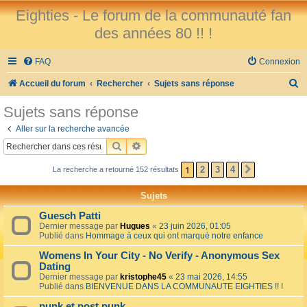
Eighties - Le forum de la communauté fan
des années 80 !! !
FAQ
Connexion
R
Accueil du forum
Rechercher
Sujets sans réponse
e
Sujets sans réponse
c
Aller sur la recherche avancée
h
RECHERCHER
RECHERCHE AVANCÉE
e
1
2
3
4
La recherche a retourné 152 résultats
SUIVANT
r
c
Sujets
h
Guesch Patti
e
Dernier message par
Hugues
«
23 juin 2026, 01:05
Publié dans
Hommage à ceux qui ont marqué notre enfance
r
Womens In Your City - No Verify - Anonymous Sex
Dating
Dernier message par
kristophe45
«
23 mai 2026, 14:55
Publié dans
BIENVENUE DANS LA COMMUNAUTE EIGHTIES !! !
punk et post punk