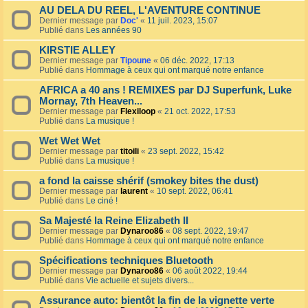
AU DELA DU REEL, L'AVENTURE CONTINUE
Dernier message par
Doc'
«
11 juil. 2023, 15:07
Publié dans
Les années 90
KIRSTIE ALLEY
Dernier message par
Tipoune
«
06 déc. 2022, 17:13
Publié dans
Hommage à ceux qui ont marqué notre enfance
AFRICA a 40 ans ! REMIXES par DJ Superfunk, Luke
Mornay, 7th Heaven...
Dernier message par
Flexiloop
«
21 oct. 2022, 17:53
Publié dans
La musique !
Wet Wet Wet
Dernier message par
titoili
«
23 sept. 2022, 15:42
Publié dans
La musique !
a fond la caisse shérif (smokey bites the dust)
Dernier message par
laurent
«
10 sept. 2022, 06:41
Publié dans
Le ciné !
Sa Majesté la Reine Elizabeth II
Dernier message par
Dynaroo86
«
08 sept. 2022, 19:47
Publié dans
Hommage à ceux qui ont marqué notre enfance
Spécifications techniques Bluetooth
Dernier message par
Dynaroo86
«
06 août 2022, 19:44
Publié dans
Vie actuelle et sujets divers...
Assurance auto: bientôt la fin de la vignette verte