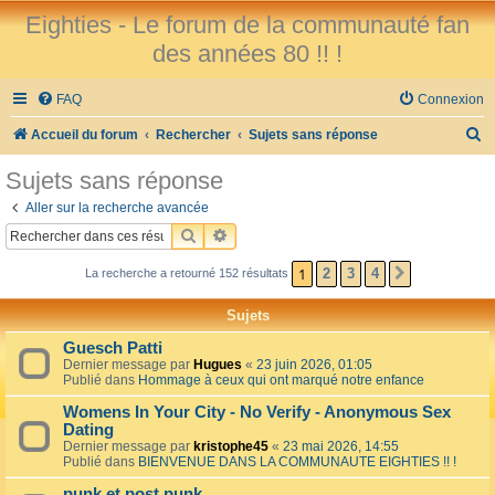
Eighties - Le forum de la communauté fan
des années 80 !! !
FAQ
Connexion
R
Accueil du forum
Rechercher
Sujets sans réponse
e
Sujets sans réponse
c
Aller sur la recherche avancée
h
RECHERCHER
RECHERCHE AVANCÉE
e
1
2
3
4
La recherche a retourné 152 résultats
SUIVANT
r
c
Sujets
h
Guesch Patti
e
Dernier message par
Hugues
«
23 juin 2026, 01:05
Publié dans
Hommage à ceux qui ont marqué notre enfance
r
Womens In Your City - No Verify - Anonymous Sex
Dating
Dernier message par
kristophe45
«
23 mai 2026, 14:55
Publié dans
BIENVENUE DANS LA COMMUNAUTE EIGHTIES !! !
punk et post punk