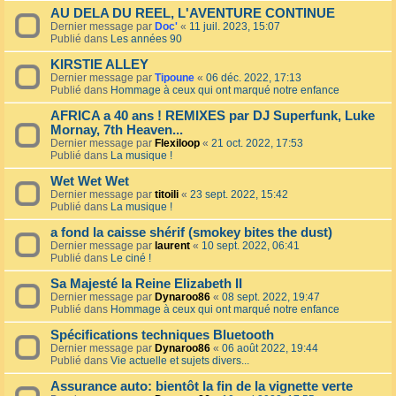
AU DELA DU REEL, L'AVENTURE CONTINUE
Dernier message par
Doc'
«
11 juil. 2023, 15:07
Publié dans
Les années 90
KIRSTIE ALLEY
Dernier message par
Tipoune
«
06 déc. 2022, 17:13
Publié dans
Hommage à ceux qui ont marqué notre enfance
AFRICA a 40 ans ! REMIXES par DJ Superfunk, Luke
Mornay, 7th Heaven...
Dernier message par
Flexiloop
«
21 oct. 2022, 17:53
Publié dans
La musique !
Wet Wet Wet
Dernier message par
titoili
«
23 sept. 2022, 15:42
Publié dans
La musique !
a fond la caisse shérif (smokey bites the dust)
Dernier message par
laurent
«
10 sept. 2022, 06:41
Publié dans
Le ciné !
Sa Majesté la Reine Elizabeth II
Dernier message par
Dynaroo86
«
08 sept. 2022, 19:47
Publié dans
Hommage à ceux qui ont marqué notre enfance
Spécifications techniques Bluetooth
Dernier message par
Dynaroo86
«
06 août 2022, 19:44
Publié dans
Vie actuelle et sujets divers...
Assurance auto: bientôt la fin de la vignette verte