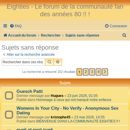
Eighties - Le forum de la communauté fan
des années 80 !! !
FAQ
Connexion
R
Accueil du forum
Rechercher
Sujets sans réponse
e
Sujets sans réponse
c
Aller sur la recherche avancée
h
RECHERCHER
RECHERCHE AVANCÉE
e
1
2
3
4
La recherche a retourné 152 résultats
SUIVANT
r
c
Sujets
h
Guesch Patti
e
Dernier message par
Hugues
«
23 juin 2026, 01:05
Publié dans
Hommage à ceux qui ont marqué notre enfance
r
Womens In Your City - No Verify - Anonymous Sex
Dating
Dernier message par
kristophe45
«
23 mai 2026, 14:55
Publié dans
BIENVENUE DANS LA COMMUNAUTE EIGHTIES !! !
punk et post punk