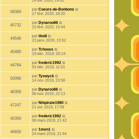
14 avr. 2020, 19:02
par
Coeurs-de-Bonbons
58369
17 févr. 2020, 18:20
par
Dynaroo86
45732
15 févr. 2020, 15:44
par
titoili
44546
23 janv. 2020, 15:52
par
Tchouss
45480
19 déc. 2019, 20:14
par
frederic1992
44764
03 déc. 2019, 11:01
par
Tyswyck
50090
14 nov. 2019, 23:58
par
Dynaroo86
46358
06 nov. 2019, 22:13
par
Nhtpirate1980
47247
21 avr. 2019, 17:58
par
frederic1992
45359
08 mars 2019, 21:42
par
1men1
46650
24 mars 2018, 21:44