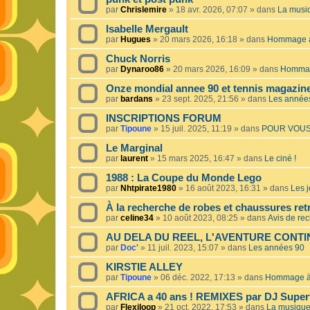
par
Chrislemire
»
18 avr. 2026, 07:07
» dans
La musiq
Isabelle Mergault
par
Hugues
»
20 mars 2026, 16:18
» dans
Hommage à 
Chuck Norris
par
Dynaroo86
»
20 mars 2026, 16:09
» dans
Hommage
Onze mondial annee 90 et tennis magazin
par
bardans
»
23 sept. 2025, 21:56
» dans
Les année
INSCRIPTIONS FORUM
par
Tipoune
»
15 juil. 2025, 11:19
» dans
POUR VOUS
Le Marginal
par
laurent
»
15 mars 2025, 16:47
» dans
Le ciné !
1988 : La Coupe du Monde Lego
par
Nhtpirate1980
»
16 août 2023, 16:31
» dans
Les j
À la recherche de robes et chaussures ret
par
celine34
»
10 août 2023, 08:25
» dans
Avis de re
AU DELA DU REEL, L'AVENTURE CONT
par
Doc'
»
11 juil. 2023, 15:07
» dans
Les années 90
KIRSTIE ALLEY
par
Tipoune
»
06 déc. 2022, 17:13
» dans
Hommage à 
AFRICA a 40 ans ! REMIXES par DJ Superf
par
Flexiloop
»
21 oct. 2022, 17:53
» dans
La musique