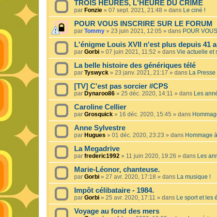
TROIS HEURES, L'HEURE DU CRIME
par
Fonzie
»
07 sept. 2021, 21:48
» dans
Le ciné !
POUR VOUS INSCRIRE SUR LE FORUM
par
Tommy
»
23 juin 2021, 12:05
» dans
POUR VOUS
L'énigme Louis XVII n'est plus depuis 41 a
par
Gorbi
»
07 juin 2021, 11:52
» dans
Vie actuelle et 
La belle histoire des génériques télé
par
Tyswyck
»
23 janv. 2021, 21:17
» dans
La Presse 
[TV] C'est pas sorcier #CPS
par
Dynaroo86
»
25 déc. 2020, 14:11
» dans
Les ann
Caroline Cellier
par
Grosquick
»
16 déc. 2020, 15:45
» dans
Hommage 
Anne Sylvestre
par
Hugues
»
01 déc. 2020, 23:23
» dans
Hommage à 
La Megadrive
par
frederic1992
»
11 juin 2020, 19:26
» dans
Les an
Marie-Léonor, chanteuse.
par
Gorbi
»
27 avr. 2020, 17:18
» dans
La musique !
Impôt célibataire - 1984.
par
Gorbi
»
25 avr. 2020, 17:11
» dans
Le sport et les
Voyage au fond des mers