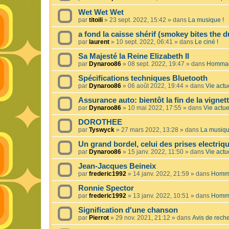
Wet Wet Wet
par
titoili
»
23 sept. 2022, 15:42
» dans
La musique !
a fond la caisse shérif (smokey bites the d
par
laurent
»
10 sept. 2022, 06:41
» dans
Le ciné !
Sa Majesté la Reine Elizabeth II
par
Dynaroo86
»
08 sept. 2022, 19:47
» dans
Hommage
Spécifications techniques Bluetooth
par
Dynaroo86
»
06 août 2022, 19:44
» dans
Vie actue
Assurance auto: bientôt la fin de la vignet
par
Dynaroo86
»
10 mai 2022, 17:55
» dans
Vie actuel
DOROTHEE
par
Tyswyck
»
27 mars 2022, 13:28
» dans
La musiqu
Un grand bordel, celui des prises electriq
par
Dynaroo86
»
15 janv. 2022, 11:50
» dans
Vie actue
Jean-Jacques Beineix
par
frederic1992
»
14 janv. 2022, 21:59
» dans
Homma
Ronnie Spector
par
frederic1992
»
13 janv. 2022, 10:51
» dans
Homma
Signification d'une chanson
par
Pierrot
»
29 nov. 2021, 21:12
» dans
Avis de rech