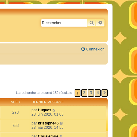
RECHERCHER
RECHERCHE AVA
Connexion
1
2
3
4
La recherche a retourné 152 résultats
SUIVANT
VUES
DERNIER MESSAGE
par
Hugues
273
23 juin 2026, 01:05
par
kristophe45
753
23 mai 2026, 14:55
par
Chrislemire