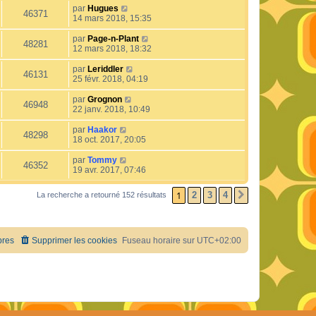
par
Hugues
46371
14 mars 2018, 15:35
par
Page-n-Plant
48281
12 mars 2018, 18:32
par
Leriddler
46131
25 févr. 2018, 04:19
par
Grognon
46948
22 janv. 2018, 10:49
par
Haakor
48298
18 oct. 2017, 20:05
par
Tommy
46352
19 avr. 2017, 07:46
1
2
3
4
La recherche a retourné 152 résultats
SUIVANT
res
Supprimer les cookies
Fuseau horaire sur
UTC+02:00