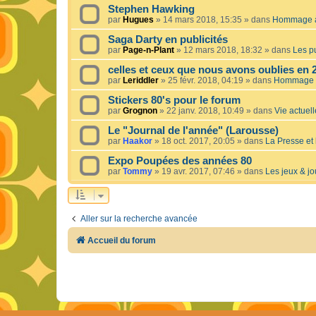
Stephen Hawking
par
Hugues
»
14 mars 2018, 15:35
» dans
Hommage à 
Saga Darty en publicités
par
Page-n-Plant
»
12 mars 2018, 18:32
» dans
Les pu
celles et ceux que nous avons oublies en 
par
Leriddler
»
25 févr. 2018, 04:19
» dans
Hommage à
Stickers 80's pour le forum
par
Grognon
»
22 janv. 2018, 10:49
» dans
Vie actuelle
Le "Journal de l'année" (Larousse)
par
Haakor
»
18 oct. 2017, 20:05
» dans
La Presse et 
Expo Poupées des années 80
par
Tommy
»
19 avr. 2017, 07:46
» dans
Les jeux & jo
Aller sur la recherche avancée
Accueil du forum