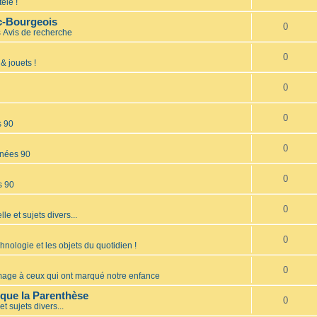
élé !
nc-Bourgeois
0
s
Avis de recherche
0
& jouets !
0
0
s 90
0
nées 90
0
s 90
0
lle et sujets divers...
0
hnologie et les objets du quotidien !
0
ge à ceux qui ont marqué notre enfance
èque la Parenthèse
0
et sujets divers...