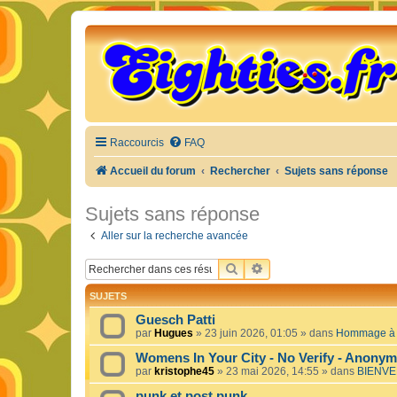
Raccourcis
FAQ
Accueil du forum
Rechercher
Sujets sans réponse
Sujets sans réponse
Aller sur la recherche avancée
RECHERCHER
RECHERCHE AVANCÉE
SUJETS
Guesch Patti
par
Hugues
»
23 juin 2026, 01:05
» dans
Hommage à c
Womens In Your City - No Verify - Anony
par
kristophe45
»
23 mai 2026, 14:55
» dans
BIENVE
punk et post punk