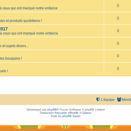
0
ceux qui ont marqué notre enfance
0
bs et produits quotidiens !
2017
0
 ceux qui ont marqué notre enfance
0
 et sujets divers...
0
les bouquins !
0
uets !
L’équipe
Memb
Développé par
phpBB
® Forum Software © phpBB Limited
Traduction française officielle
©
Qiaeru
Style by
phpBB Spain