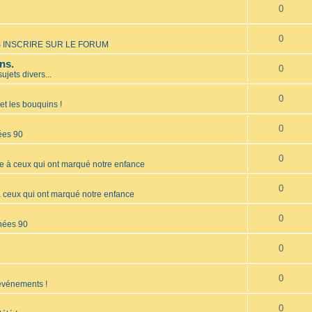
0
0
 INSCRIRE SUR LE FORUM
ns.
0
sujets divers...
0
et les bouquins !
0
ées 90
0
à ceux qui ont marqué notre enfance
0
ceux qui ont marqué notre enfance
0
nées 90
0
0
 événements !
0