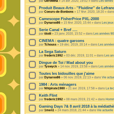
par
Gerowina
»
14 avr. 2020, 19:02
» dans
Les séries t
Produit Beaux-Arts - ''Fluidine'' de Lefra
par
Coeurs-de-Bonbons
»
17 févr. 2020, 18:20
» dan
Camescope FisherPrice PXL-2000
par
Dynaroo86
»
15 févr. 2020, 15:44
» dans
Les jeux 
Serie Canal + Bref .....
par
titoili
»
23 janv. 2020, 15:52
» dans
Les années 90
CINEMA : quatre garcons
par
Tchouss
»
19 déc. 2019, 20:14
» dans
Les année
La Sega Saturn
par
frederic1992
»
03 déc. 2019, 11:01
» dans
Les an
Dingue de Toi / Mad about you
par
Tyswyck
»
14 nov. 2019, 23:58
» dans
Les année
Toutes les bidouilles que j'aime
par
Dynaroo86
»
06 nov. 2019, 22:13
» dans
Vie actue
1984 : Arts ménagers
par
Nhtpirate1980
»
21 avr. 2019, 17:58
» dans
La tec
Keith Flint
par
frederic1992
»
08 mars 2019, 21:42
» dans
Homma
Gaming Days 7& 8 avril 2018 à la médiath
par
1men1
»
24 mars 2018, 21:44
» dans
Vie actuelle 