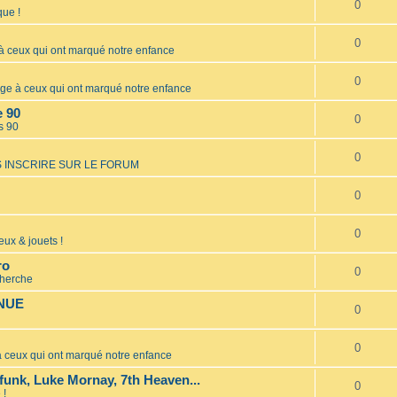
0
ue !
0
ceux qui ont marqué notre enfance
0
 à ceux qui ont marqué notre enfance
e 90
0
s 90
0
 INSCRIRE SUR LE FORUM
0
0
eux & jouets !
ro
0
cherche
INUE
0
0
ceux qui ont marqué notre enfance
unk, Luke Mornay, 7th Heaven...
0
 !