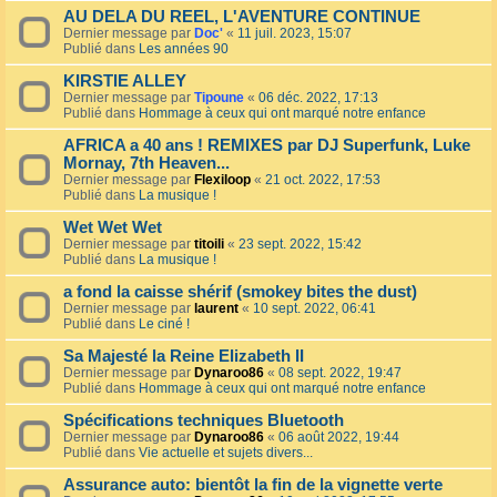
AU DELA DU REEL, L'AVENTURE CONTINUE
Dernier message par
Doc'
«
11 juil. 2023, 15:07
Publié dans
Les années 90
KIRSTIE ALLEY
Dernier message par
Tipoune
«
06 déc. 2022, 17:13
Publié dans
Hommage à ceux qui ont marqué notre enfance
AFRICA a 40 ans ! REMIXES par DJ Superfunk, Luke
Mornay, 7th Heaven...
Dernier message par
Flexiloop
«
21 oct. 2022, 17:53
Publié dans
La musique !
Wet Wet Wet
Dernier message par
titoili
«
23 sept. 2022, 15:42
Publié dans
La musique !
a fond la caisse shérif (smokey bites the dust)
Dernier message par
laurent
«
10 sept. 2022, 06:41
Publié dans
Le ciné !
Sa Majesté la Reine Elizabeth II
Dernier message par
Dynaroo86
«
08 sept. 2022, 19:47
Publié dans
Hommage à ceux qui ont marqué notre enfance
Spécifications techniques Bluetooth
Dernier message par
Dynaroo86
«
06 août 2022, 19:44
Publié dans
Vie actuelle et sujets divers...
Assurance auto: bientôt la fin de la vignette verte