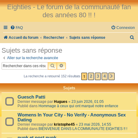
Eighties - Le forum de la communauté fan
des années 80 !! !
FAQ
Connexion
R
Accueil du forum
Rechercher
Sujets sans réponse
e
Sujets sans réponse
c
Aller sur la recherche avancée
h
RECHERCHER
RECHERCHE AVANCÉE
e
1
2
3
4
La recherche a retourné 152 résultats
SUIVANT
r
c
Sujets
h
Guesch Patti
e
Dernier message par
Hugues
«
23 juin 2026, 01:05
Publié dans
Hommage à ceux qui ont marqué notre enfance
r
Womens In Your City - No Verify - Anonymous Sex
Dating
Dernier message par
kristophe45
«
23 mai 2026, 14:55
Publié dans
BIENVENUE DANS LA COMMUNAUTE EIGHTIES !! !
punk et post punk