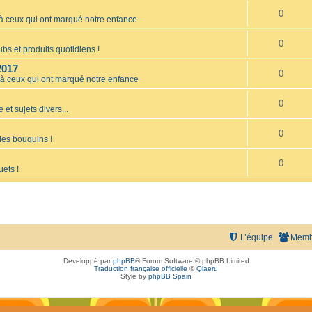
0
ceux qui ont marqué notre enfance
0
bs et produits quotidiens !
2017
0
 ceux qui ont marqué notre enfance
0
 et sujets divers...
0
les bouquins !
0
uets !
L’équipe
Memb
Développé par
phpBB
® Forum Software © phpBB Limited
Traduction française officielle
©
Qiaeru
Style by
phpBB Spain