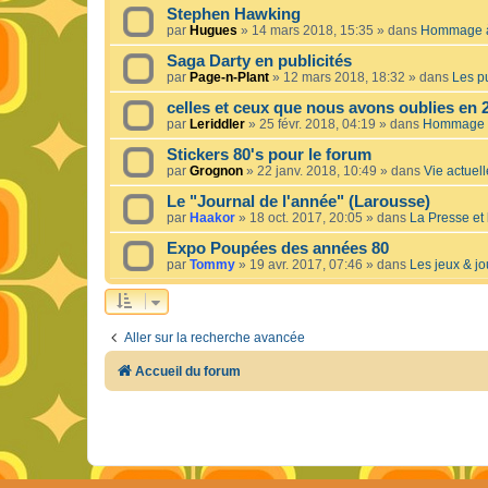
Stephen Hawking
par
Hugues
»
14 mars 2018, 15:35
» dans
Hommage à 
Saga Darty en publicités
par
Page-n-Plant
»
12 mars 2018, 18:32
» dans
Les pu
celles et ceux que nous avons oublies en 
par
Leriddler
»
25 févr. 2018, 04:19
» dans
Hommage à
Stickers 80's pour le forum
par
Grognon
»
22 janv. 2018, 10:49
» dans
Vie actuelle
Le "Journal de l'année" (Larousse)
par
Haakor
»
18 oct. 2017, 20:05
» dans
La Presse et 
Expo Poupées des années 80
par
Tommy
»
19 avr. 2017, 07:46
» dans
Les jeux & jo
Aller sur la recherche avancée
Accueil du forum