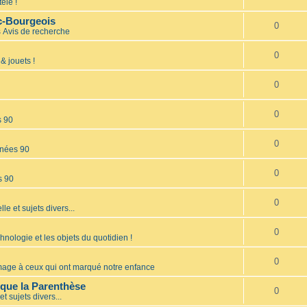
élé !
nc-Bourgeois
0
s
Avis de recherche
0
& jouets !
0
0
s 90
0
nées 90
0
s 90
0
lle et sujets divers...
0
hnologie et les objets du quotidien !
0
ge à ceux qui ont marqué notre enfance
èque la Parenthèse
0
et sujets divers...