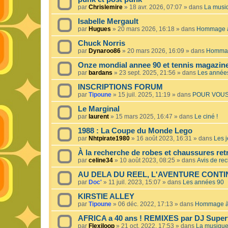
par
Chrislemire
»
18 avr. 2026, 07:07
» dans
La musiq
Isabelle Mergault
par
Hugues
»
20 mars 2026, 16:18
» dans
Hommage à 
Chuck Norris
par
Dynaroo86
»
20 mars 2026, 16:09
» dans
Hommage
Onze mondial annee 90 et tennis magazin
par
bardans
»
23 sept. 2025, 21:56
» dans
Les année
INSCRIPTIONS FORUM
par
Tipoune
»
15 juil. 2025, 11:19
» dans
POUR VOUS
Le Marginal
par
laurent
»
15 mars 2025, 16:47
» dans
Le ciné !
1988 : La Coupe du Monde Lego
par
Nhtpirate1980
»
16 août 2023, 16:31
» dans
Les j
À la recherche de robes et chaussures ret
par
celine34
»
10 août 2023, 08:25
» dans
Avis de re
AU DELA DU REEL, L'AVENTURE CONT
par
Doc'
»
11 juil. 2023, 15:07
» dans
Les années 90
KIRSTIE ALLEY
par
Tipoune
»
06 déc. 2022, 17:13
» dans
Hommage à 
AFRICA a 40 ans ! REMIXES par DJ Superf
par
Flexiloop
»
21 oct. 2022, 17:53
» dans
La musique