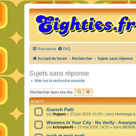
Raccourcis
FAQ
Accueil du forum
Rechercher
Sujets sans réponse
Sujets sans réponse
Aller sur la recherche avancée
RECHERCHER
RECHERCHE AVANCÉE
SUJETS
Guesch Patti
par
Hugues
»
23 juin 2026, 01:05
» dans
Hommage à c
Womens In Your City - No Verify - Anony
par
kristophe45
»
23 mai 2026, 14:55
» dans
BIENVE
punk et post punk