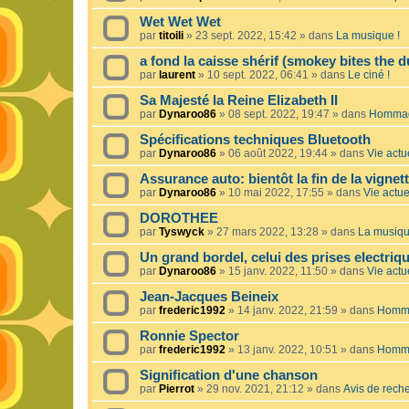
Wet Wet Wet
par
titoili
»
23 sept. 2022, 15:42
» dans
La musique !
a fond la caisse shérif (smokey bites the d
par
laurent
»
10 sept. 2022, 06:41
» dans
Le ciné !
Sa Majesté la Reine Elizabeth II
par
Dynaroo86
»
08 sept. 2022, 19:47
» dans
Hommage
Spécifications techniques Bluetooth
par
Dynaroo86
»
06 août 2022, 19:44
» dans
Vie actue
Assurance auto: bientôt la fin de la vignet
par
Dynaroo86
»
10 mai 2022, 17:55
» dans
Vie actuel
DOROTHEE
par
Tyswyck
»
27 mars 2022, 13:28
» dans
La musiqu
Un grand bordel, celui des prises electriq
par
Dynaroo86
»
15 janv. 2022, 11:50
» dans
Vie actue
Jean-Jacques Beineix
par
frederic1992
»
14 janv. 2022, 21:59
» dans
Homma
Ronnie Spector
par
frederic1992
»
13 janv. 2022, 10:51
» dans
Homma
Signification d'une chanson
par
Pierrot
»
29 nov. 2021, 21:12
» dans
Avis de rech