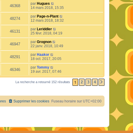
par
Hugues
46368
14 mars 2018, 15:35
par
Page-n-Plant
48274
12 mars 2018, 18:32
par
Leriddler
46131
25 févr. 2018, 04:19
par
Grognon
46947
22 janv. 2018, 10:49
par
Haakor
48291
18 oct. 2017, 20:05
par
Tommy
46346
19 avr. 2017, 07:46
1
2
3
4
La recherche a retourné 152 résultats
SUIVANT
res
Supprimer les cookies
Fuseau horaire sur
UTC+02:00