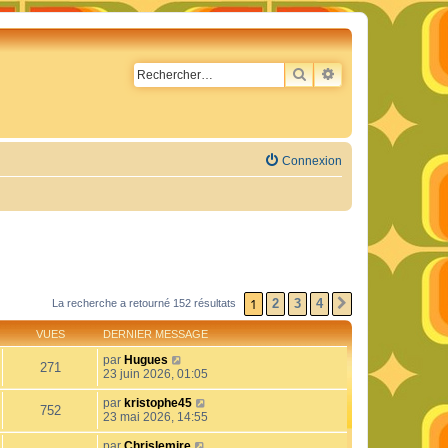
RECHERCHER
RECHERCHE AVA
Connexion
1
2
3
4
La recherche a retourné 152 résultats
SUIVANT
VUES
DERNIER MESSAGE
par
Hugues
271
23 juin 2026, 01:05
par
kristophe45
752
23 mai 2026, 14:55
par
Chrislemire