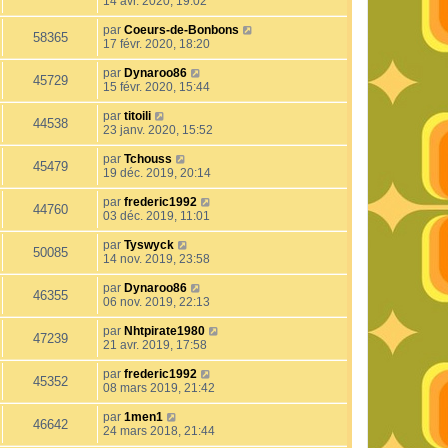
14 avr. 2020, 19:02
par
Coeurs-de-Bonbons
58365
17 févr. 2020, 18:20
par
Dynaroo86
45729
15 févr. 2020, 15:44
par
titoili
44538
23 janv. 2020, 15:52
par
Tchouss
45479
19 déc. 2019, 20:14
par
frederic1992
44760
03 déc. 2019, 11:01
par
Tyswyck
50085
14 nov. 2019, 23:58
par
Dynaroo86
46355
06 nov. 2019, 22:13
par
Nhtpirate1980
47239
21 avr. 2019, 17:58
par
frederic1992
45352
08 mars 2019, 21:42
par
1men1
46642
24 mars 2018, 21:44