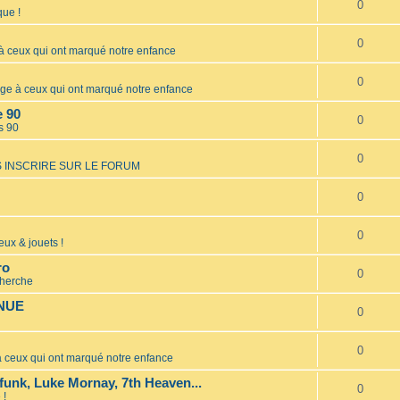
0
ue !
0
ceux qui ont marqué notre enfance
0
 à ceux qui ont marqué notre enfance
e 90
0
s 90
0
 INSCRIRE SUR LE FORUM
0
0
eux & jouets !
ro
0
cherche
INUE
0
0
ceux qui ont marqué notre enfance
unk, Luke Mornay, 7th Heaven...
0
 !