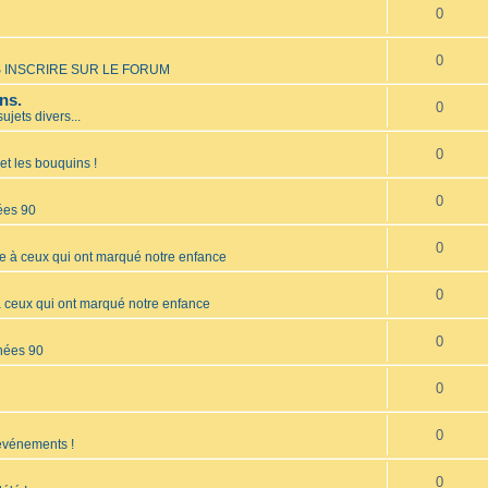
0
0
 INSCRIRE SUR LE FORUM
ns.
0
sujets divers...
0
et les bouquins !
0
ées 90
0
à ceux qui ont marqué notre enfance
0
ceux qui ont marqué notre enfance
0
nées 90
0
0
 événements !
0