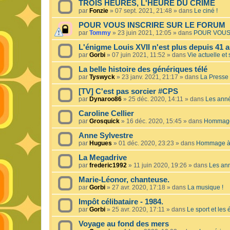
TROIS HEURES, L'HEURE DU CRIME
par
Fonzie
»
07 sept. 2021, 21:48
» dans
Le ciné !
POUR VOUS INSCRIRE SUR LE FORUM
par
Tommy
»
23 juin 2021, 12:05
» dans
POUR VOUS
L'énigme Louis XVII n'est plus depuis 41 a
par
Gorbi
»
07 juin 2021, 11:52
» dans
Vie actuelle et 
La belle histoire des génériques télé
par
Tyswyck
»
23 janv. 2021, 21:17
» dans
La Presse 
[TV] C'est pas sorcier #CPS
par
Dynaroo86
»
25 déc. 2020, 14:11
» dans
Les ann
Caroline Cellier
par
Grosquick
»
16 déc. 2020, 15:45
» dans
Hommage 
Anne Sylvestre
par
Hugues
»
01 déc. 2020, 23:23
» dans
Hommage à 
La Megadrive
par
frederic1992
»
11 juin 2020, 19:26
» dans
Les an
Marie-Léonor, chanteuse.
par
Gorbi
»
27 avr. 2020, 17:18
» dans
La musique !
Impôt célibataire - 1984.
par
Gorbi
»
25 avr. 2020, 17:11
» dans
Le sport et les
Voyage au fond des mers