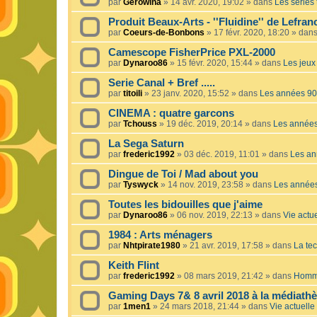
par
Gerowina
»
14 avr. 2020, 19:02
» dans
Les séries t
Produit Beaux-Arts - ''Fluidine'' de Lefra
par
Coeurs-de-Bonbons
»
17 févr. 2020, 18:20
» dan
Camescope FisherPrice PXL-2000
par
Dynaroo86
»
15 févr. 2020, 15:44
» dans
Les jeux 
Serie Canal + Bref .....
par
titoili
»
23 janv. 2020, 15:52
» dans
Les années 90
CINEMA : quatre garcons
par
Tchouss
»
19 déc. 2019, 20:14
» dans
Les année
La Sega Saturn
par
frederic1992
»
03 déc. 2019, 11:01
» dans
Les an
Dingue de Toi / Mad about you
par
Tyswyck
»
14 nov. 2019, 23:58
» dans
Les année
Toutes les bidouilles que j'aime
par
Dynaroo86
»
06 nov. 2019, 22:13
» dans
Vie actue
1984 : Arts ménagers
par
Nhtpirate1980
»
21 avr. 2019, 17:58
» dans
La tec
Keith Flint
par
frederic1992
»
08 mars 2019, 21:42
» dans
Homma
Gaming Days 7& 8 avril 2018 à la médiath
par
1men1
»
24 mars 2018, 21:44
» dans
Vie actuelle 