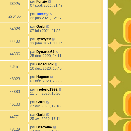
par
Fonzie
38925
07 sept. 2021, 21:48
par
Tommy
273436
23 juin 2021, 12:05
par
Gorbi
54028
07 juin 2021, 11:52
par
Tyswyck
44430
23 janv. 2021, 21:17
par
Dynaroo86
44306
25 déc. 2020, 14:11
par
Grosquick
43451
16 déc. 2020, 15:45
par
Hugues
48023
01 déc. 2020, 23:23
par
frederic1992
44889
11 juin 2020, 19:26
par
Gorbi
45183
27 avr. 2020, 17:18
par
Gorbi
44771
25 avr. 2020, 17:11
par
Gerowina
48129