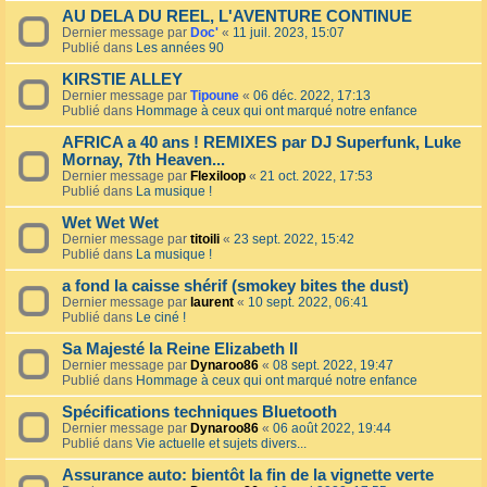
AU DELA DU REEL, L'AVENTURE CONTINUE
Dernier message par
Doc'
«
11 juil. 2023, 15:07
Publié dans
Les années 90
KIRSTIE ALLEY
Dernier message par
Tipoune
«
06 déc. 2022, 17:13
Publié dans
Hommage à ceux qui ont marqué notre enfance
AFRICA a 40 ans ! REMIXES par DJ Superfunk, Luke
Mornay, 7th Heaven...
Dernier message par
Flexiloop
«
21 oct. 2022, 17:53
Publié dans
La musique !
Wet Wet Wet
Dernier message par
titoili
«
23 sept. 2022, 15:42
Publié dans
La musique !
a fond la caisse shérif (smokey bites the dust)
Dernier message par
laurent
«
10 sept. 2022, 06:41
Publié dans
Le ciné !
Sa Majesté la Reine Elizabeth II
Dernier message par
Dynaroo86
«
08 sept. 2022, 19:47
Publié dans
Hommage à ceux qui ont marqué notre enfance
Spécifications techniques Bluetooth
Dernier message par
Dynaroo86
«
06 août 2022, 19:44
Publié dans
Vie actuelle et sujets divers...
Assurance auto: bientôt la fin de la vignette verte