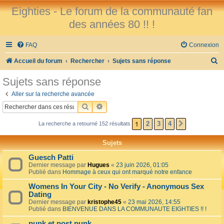
Eighties - Le forum de la communauté fan
des années 80 !! !
FAQ
Connexion
R
Accueil du forum
Rechercher
Sujets sans réponse
e
Sujets sans réponse
c
Aller sur la recherche avancée
h
RECHERCHER
RECHERCHE AVANCÉE
e
1
2
3
4
La recherche a retourné 152 résultats
SUIVANT
r
c
Sujets
h
Guesch Patti
e
Dernier message par
Hugues
«
23 juin 2026, 01:05
Publié dans
Hommage à ceux qui ont marqué notre enfance
r
Womens In Your City - No Verify - Anonymous Sex
Dating
Dernier message par
kristophe45
«
23 mai 2026, 14:55
Publié dans
BIENVENUE DANS LA COMMUNAUTE EIGHTIES !! !
punk et post punk