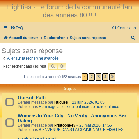
Eighties - Le forum de la communauté fan
des années 80 !! !
FAQ
Connexion
R
Accueil du forum
Rechercher
Sujets sans réponse
e
Sujets sans réponse
c
Aller sur la recherche avancée
h
RECHERCHER
RECHERCHE AVANCÉE
e
1
2
3
4
La recherche a retourné 152 résultats
SUIVANT
r
c
Sujets
h
Guesch Patti
e
Dernier message par
Hugues
«
23 juin 2026, 01:05
Publié dans
Hommage à ceux qui ont marqué notre enfance
r
Womens In Your City - No Verify - Anonymous Sex
Dating
Dernier message par
kristophe45
«
23 mai 2026, 14:55
Publié dans
BIENVENUE DANS LA COMMUNAUTE EIGHTIES !! !
punk et post punk