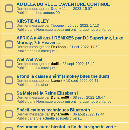
AU DELA DU REEL, L'AVENTURE CONTINUE
Dernier message par
Doc'
«
11 juil. 2023, 15:07
Publié dans
Les années 90
KIRSTIE ALLEY
Dernier message par
Tipoune
«
06 déc. 2022, 17:13
Publié dans
Hommage à ceux qui ont marqué notre enfance
AFRICA a 40 ans ! REMIXES par DJ Superfunk, Luke
Mornay, 7th Heaven...
Dernier message par
Flexiloop
«
21 oct. 2022, 17:53
Publié dans
La musique !
Wet Wet Wet
Dernier message par
titoili
«
23 sept. 2022, 15:42
Publié dans
La musique !
a fond la caisse shérif (smokey bites the dust)
Dernier message par
laurent
«
10 sept. 2022, 06:41
Publié dans
Le ciné !
Sa Majesté la Reine Elizabeth II
Dernier message par
Dynaroo86
«
08 sept. 2022, 19:47
Publié dans
Hommage à ceux qui ont marqué notre enfance
Spécifications techniques Bluetooth
Dernier message par
Dynaroo86
«
06 août 2022, 19:44
Publié dans
Vie actuelle et sujets divers...
Assurance auto: bientôt la fin de la vignette verte