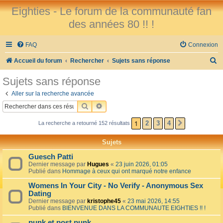
Eighties - Le forum de la communauté fan
des années 80 !! !
FAQ
Connexion
R
Accueil du forum
Rechercher
Sujets sans réponse
e
Sujets sans réponse
c
Aller sur la recherche avancée
h
RECHERCHER
RECHERCHE AVANCÉE
e
1
2
3
4
La recherche a retourné 152 résultats
SUIVANT
r
c
Sujets
h
Guesch Patti
e
Dernier message par
Hugues
«
23 juin 2026, 01:05
Publié dans
Hommage à ceux qui ont marqué notre enfance
r
Womens In Your City - No Verify - Anonymous Sex
Dating
Dernier message par
kristophe45
«
23 mai 2026, 14:55
Publié dans
BIENVENUE DANS LA COMMUNAUTE EIGHTIES !! !
punk et post punk