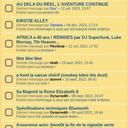
AU DELA DU REEL, L'AVENTURE CONTINUE
Dernier message par
Doc'
«
11 juil. 2023, 15:07
Publié dans
Les années 90
KIRSTIE ALLEY
Dernier message par
Tipoune
«
06 déc. 2022, 17:13
Publié dans
Hommage à ceux qui ont marqué notre enfance
AFRICA a 40 ans ! REMIXES par DJ Superfunk, Luke
Mornay, 7th Heaven...
Dernier message par
Flexiloop
«
21 oct. 2022, 17:53
Publié dans
La musique !
Wet Wet Wet
Dernier message par
titoili
«
23 sept. 2022, 15:42
Publié dans
La musique !
a fond la caisse shérif (smokey bites the dust)
Dernier message par
laurent
«
10 sept. 2022, 06:41
Publié dans
Le ciné !
Sa Majesté la Reine Elizabeth II
Dernier message par
Dynaroo86
«
08 sept. 2022, 19:47
Publié dans
Hommage à ceux qui ont marqué notre enfance
Spécifications techniques Bluetooth
Dernier message par
Dynaroo86
«
06 août 2022, 19:44
Publié dans
Vie actuelle et sujets divers...
Assurance auto: bientôt la fin de la vignette verte