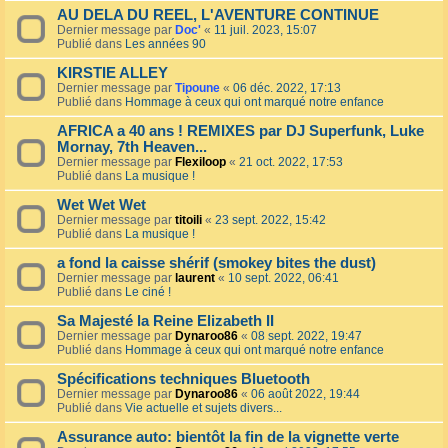
AU DELA DU REEL, L'AVENTURE CONTINUE
Dernier message par
Doc'
«
11 juil. 2023, 15:07
Publié dans
Les années 90
KIRSTIE ALLEY
Dernier message par
Tipoune
«
06 déc. 2022, 17:13
Publié dans
Hommage à ceux qui ont marqué notre enfance
AFRICA a 40 ans ! REMIXES par DJ Superfunk, Luke
Mornay, 7th Heaven...
Dernier message par
Flexiloop
«
21 oct. 2022, 17:53
Publié dans
La musique !
Wet Wet Wet
Dernier message par
titoili
«
23 sept. 2022, 15:42
Publié dans
La musique !
a fond la caisse shérif (smokey bites the dust)
Dernier message par
laurent
«
10 sept. 2022, 06:41
Publié dans
Le ciné !
Sa Majesté la Reine Elizabeth II
Dernier message par
Dynaroo86
«
08 sept. 2022, 19:47
Publié dans
Hommage à ceux qui ont marqué notre enfance
Spécifications techniques Bluetooth
Dernier message par
Dynaroo86
«
06 août 2022, 19:44
Publié dans
Vie actuelle et sujets divers...
Assurance auto: bientôt la fin de la vignette verte