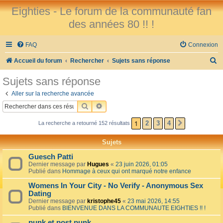
Eighties - Le forum de la communauté fan
des années 80 !! !
FAQ
Connexion
R
Accueil du forum
Rechercher
Sujets sans réponse
e
Sujets sans réponse
c
Aller sur la recherche avancée
h
RECHERCHER
RECHERCHE AVANCÉE
e
1
2
3
4
La recherche a retourné 152 résultats
SUIVANT
r
c
Sujets
h
Guesch Patti
e
Dernier message par
Hugues
«
23 juin 2026, 01:05
Publié dans
Hommage à ceux qui ont marqué notre enfance
r
Womens In Your City - No Verify - Anonymous Sex
Dating
Dernier message par
kristophe45
«
23 mai 2026, 14:55
Publié dans
BIENVENUE DANS LA COMMUNAUTE EIGHTIES !! !
punk et post punk