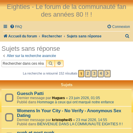
Eighties - Le forum de la communauté fan
des années 80 !! !
FAQ
Connexion
R
Accueil du forum
Rechercher
Sujets sans réponse
e
Sujets sans réponse
c
Aller sur la recherche avancée
h
RECHERCHER
RECHERCHE AVANCÉE
e
1
2
3
4
La recherche a retourné 152 résultats
SUIVANT
r
c
Sujets
h
Guesch Patti
e
Dernier message par
Hugues
«
23 juin 2026, 01:05
Publié dans
Hommage à ceux qui ont marqué notre enfance
r
Womens In Your City - No Verify - Anonymous Sex
Dating
Dernier message par
kristophe45
«
23 mai 2026, 14:55
Publié dans
BIENVENUE DANS LA COMMUNAUTE EIGHTIES !! !
punk et post punk