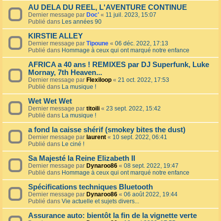
AU DELA DU REEL, L'AVENTURE CONTINUE
Dernier message par
Doc'
«
11 juil. 2023, 15:07
Publié dans
Les années 90
KIRSTIE ALLEY
Dernier message par
Tipoune
«
06 déc. 2022, 17:13
Publié dans
Hommage à ceux qui ont marqué notre enfance
AFRICA a 40 ans ! REMIXES par DJ Superfunk, Luke
Mornay, 7th Heaven...
Dernier message par
Flexiloop
«
21 oct. 2022, 17:53
Publié dans
La musique !
Wet Wet Wet
Dernier message par
titoili
«
23 sept. 2022, 15:42
Publié dans
La musique !
a fond la caisse shérif (smokey bites the dust)
Dernier message par
laurent
«
10 sept. 2022, 06:41
Publié dans
Le ciné !
Sa Majesté la Reine Elizabeth II
Dernier message par
Dynaroo86
«
08 sept. 2022, 19:47
Publié dans
Hommage à ceux qui ont marqué notre enfance
Spécifications techniques Bluetooth
Dernier message par
Dynaroo86
«
06 août 2022, 19:44
Publié dans
Vie actuelle et sujets divers...
Assurance auto: bientôt la fin de la vignette verte