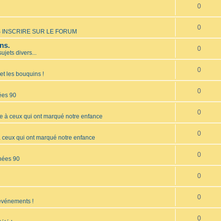
0
0
 INSCRIRE SUR LE FORUM
ns.
0
sujets divers...
0
et les bouquins !
0
ées 90
0
à ceux qui ont marqué notre enfance
0
ceux qui ont marqué notre enfance
0
nées 90
0
0
 événements !
0