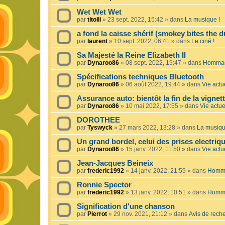
Wet Wet Wet
par
titoili
»
23 sept. 2022, 15:42
» dans
La musique !
a fond la caisse shérif (smokey bites the d
par
laurent
»
10 sept. 2022, 06:41
» dans
Le ciné !
Sa Majesté la Reine Elizabeth II
par
Dynaroo86
»
08 sept. 2022, 19:47
» dans
Hommage
Spécifications techniques Bluetooth
par
Dynaroo86
»
06 août 2022, 19:44
» dans
Vie actue
Assurance auto: bientôt la fin de la vignet
par
Dynaroo86
»
10 mai 2022, 17:55
» dans
Vie actuel
DOROTHEE
par
Tyswyck
»
27 mars 2022, 13:28
» dans
La musiqu
Un grand bordel, celui des prises electriq
par
Dynaroo86
»
15 janv. 2022, 11:50
» dans
Vie actue
Jean-Jacques Beineix
par
frederic1992
»
14 janv. 2022, 21:59
» dans
Homma
Ronnie Spector
par
frederic1992
»
13 janv. 2022, 10:51
» dans
Homma
Signification d'une chanson
par
Pierrot
»
29 nov. 2021, 21:12
» dans
Avis de rech