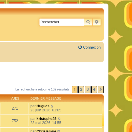
RECHERCHER
RECHERCHE AVA
Connexion
1
2
3
4
La recherche a retourné 152 résultats
SUIVANT
VUES
DERNIER MESSAGE
par
Hugues
271
23 juin 2026, 01:05
par
kristophe45
752
23 mai 2026, 14:55
par
Chrislemire