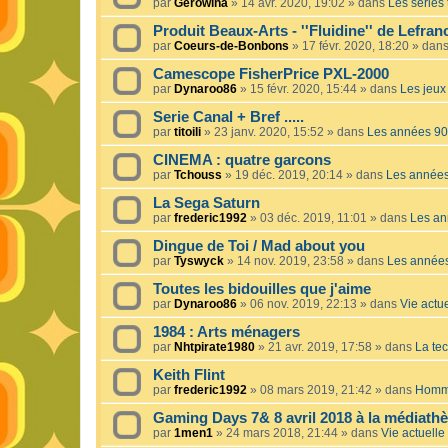
par
Gerowina
»
14 avr. 2020, 19:02
» dans
Les séries t
Produit Beaux-Arts - ''Fluidine'' de Lefra
par
Coeurs-de-Bonbons
»
17 févr. 2020, 18:20
» dan
Camescope FisherPrice PXL-2000
par
Dynaroo86
»
15 févr. 2020, 15:44
» dans
Les jeux 
Serie Canal + Bref .....
par
titoili
»
23 janv. 2020, 15:52
» dans
Les années 90
CINEMA : quatre garcons
par
Tchouss
»
19 déc. 2019, 20:14
» dans
Les année
La Sega Saturn
par
frederic1992
»
03 déc. 2019, 11:01
» dans
Les an
Dingue de Toi / Mad about you
par
Tyswyck
»
14 nov. 2019, 23:58
» dans
Les année
Toutes les bidouilles que j'aime
par
Dynaroo86
»
06 nov. 2019, 22:13
» dans
Vie actue
1984 : Arts ménagers
par
Nhtpirate1980
»
21 avr. 2019, 17:58
» dans
La tec
Keith Flint
par
frederic1992
»
08 mars 2019, 21:42
» dans
Homma
Gaming Days 7& 8 avril 2018 à la médiath
par
1men1
»
24 mars 2018, 21:44
» dans
Vie actuelle 