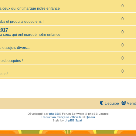
0
ceux qui ont marqué notre enfance
0
bs et produits quotidiens !
2017
0
 ceux qui ont marqué notre enfance
0
 et sujets divers...
0
les bouquins !
0
uets !
L’équipe
Memb
Développé par
phpBB
® Forum Software © phpBB Limited
Traduction française officielle
©
Qiaeru
Style by
phpBB Spain