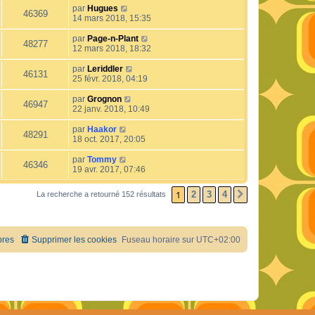
par
Hugues
46369
14 mars 2018, 15:35
par
Page-n-Plant
48277
12 mars 2018, 18:32
par
Leriddler
46131
25 févr. 2018, 04:19
par
Grognon
46947
22 janv. 2018, 10:49
par
Haakor
48291
18 oct. 2017, 20:05
par
Tommy
46346
19 avr. 2017, 07:46
1
2
3
4
La recherche a retourné 152 résultats
SUIVANT
res
Supprimer les cookies
Fuseau horaire sur
UTC+02:00