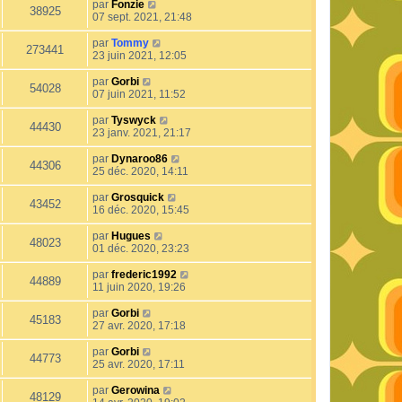
par
Fonzie
38925
07 sept. 2021, 21:48
par
Tommy
273441
23 juin 2021, 12:05
par
Gorbi
54028
07 juin 2021, 11:52
par
Tyswyck
44430
23 janv. 2021, 21:17
par
Dynaroo86
44306
25 déc. 2020, 14:11
par
Grosquick
43452
16 déc. 2020, 15:45
par
Hugues
48023
01 déc. 2020, 23:23
par
frederic1992
44889
11 juin 2020, 19:26
par
Gorbi
45183
27 avr. 2020, 17:18
par
Gorbi
44773
25 avr. 2020, 17:11
par
Gerowina
48129