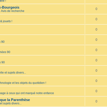
élé !
nc-Bourgeois
0
s
Avis de recherche
0
& jouets !
0
0
s 90
0
nées 90
0
s 90
0
lle et sujets divers...
0
hnologie et les objets du quotidien !
0
ge à ceux qui ont marqué notre enfance
èque la Parenthèse
0
et sujets divers...