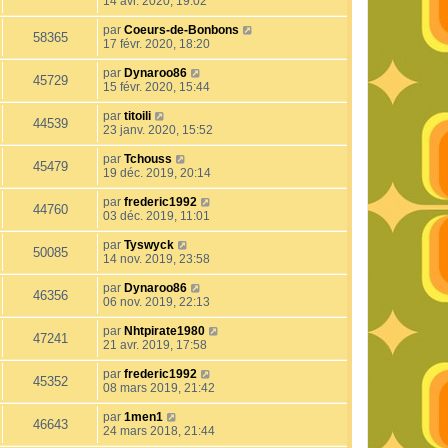
14 avr. 2020, 19:02
par
Coeurs-de-Bonbons
58365
17 févr. 2020, 18:20
par
Dynaroo86
45729
15 févr. 2020, 15:44
par
titoili
44539
23 janv. 2020, 15:52
par
Tchouss
45479
19 déc. 2019, 20:14
par
frederic1992
44760
03 déc. 2019, 11:01
par
Tyswyck
50085
14 nov. 2019, 23:58
par
Dynaroo86
46356
06 nov. 2019, 22:13
par
Nhtpirate1980
47241
21 avr. 2019, 17:58
par
frederic1992
45352
08 mars 2019, 21:42
par
1men1
46643
24 mars 2018, 21:44