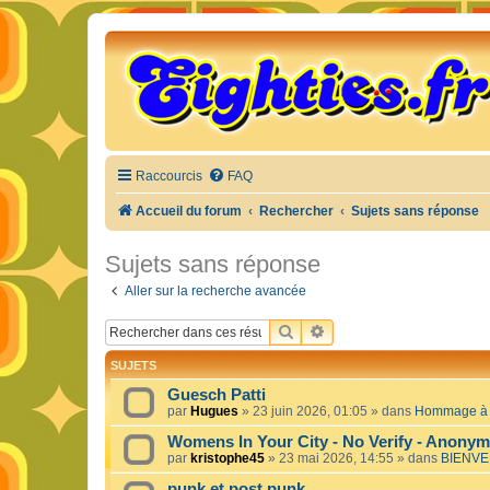
Raccourcis
FAQ
Accueil du forum
Rechercher
Sujets sans réponse
Sujets sans réponse
Aller sur la recherche avancée
RECHERCHER
RECHERCHE AVANCÉE
SUJETS
Guesch Patti
par
Hugues
»
23 juin 2026, 01:05
» dans
Hommage à c
Womens In Your City - No Verify - Anony
par
kristophe45
»
23 mai 2026, 14:55
» dans
BIENVE
punk et post punk