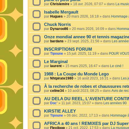
par
Chrislemire
»
18 avr. 2026, 07:07
» dans
La musiq
Isabelle Mergault
par
Hugues
»
20 mars 2026, 16:18
» dans
Hommage à 
Chuck Norris
par
Dynaroo86
»
20 mars 2026, 16:09
» dans
Hommage
Onze mondial annee 90 et tennis magazin
par
bardans
»
23 sept. 2025, 21:56
» dans
Les année
INSCRIPTIONS FORUM
par
Tipoune
»
15 juil. 2025, 11:19
» dans
POUR VOUS
Le Marginal
par
laurent
»
15 mars 2025, 16:47
» dans
Le ciné !
1988 : La Coupe du Monde Lego
par
Nhtpirate1980
»
16 août 2023, 16:31
» dans
Les j
À la recherche de robes et chaussures ret
par
celine34
»
10 août 2023, 08:25
» dans
Avis de re
AU DELA DU REEL, L'AVENTURE CONT
par
Doc'
»
11 juil. 2023, 15:07
» dans
Les années 90
KIRSTIE ALLEY
par
Tipoune
»
06 déc. 2022, 17:13
» dans
Hommage à 
AFRICA a 40 ans ! REMIXES par DJ Superf
par
Flexiloop
»
21 oct. 2022, 17:53
» dans
La musique