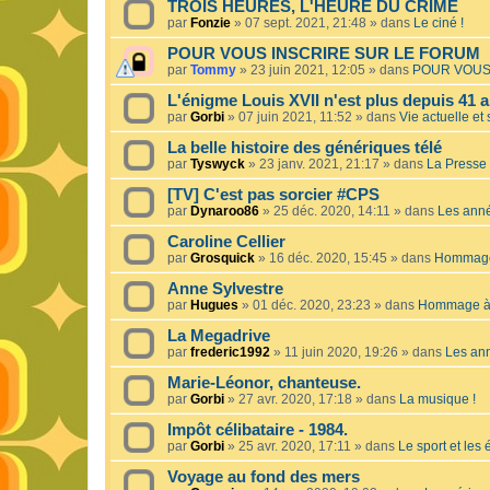
TROIS HEURES, L'HEURE DU CRIME
par
Fonzie
»
07 sept. 2021, 21:48
» dans
Le ciné !
POUR VOUS INSCRIRE SUR LE FORUM
par
Tommy
»
23 juin 2021, 12:05
» dans
POUR VOUS
L'énigme Louis XVII n'est plus depuis 41 a
par
Gorbi
»
07 juin 2021, 11:52
» dans
Vie actuelle et 
La belle histoire des génériques télé
par
Tyswyck
»
23 janv. 2021, 21:17
» dans
La Presse 
[TV] C'est pas sorcier #CPS
par
Dynaroo86
»
25 déc. 2020, 14:11
» dans
Les ann
Caroline Cellier
par
Grosquick
»
16 déc. 2020, 15:45
» dans
Hommage 
Anne Sylvestre
par
Hugues
»
01 déc. 2020, 23:23
» dans
Hommage à 
La Megadrive
par
frederic1992
»
11 juin 2020, 19:26
» dans
Les an
Marie-Léonor, chanteuse.
par
Gorbi
»
27 avr. 2020, 17:18
» dans
La musique !
Impôt célibataire - 1984.
par
Gorbi
»
25 avr. 2020, 17:11
» dans
Le sport et les
Voyage au fond des mers