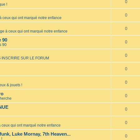
0
ue !
0
ceux qui ont marqué notre enfance
0
 à ceux qui ont marqué notre enfance
e 90
0
s 90
0
 INSCRIRE SUR LE FORUM
0
0
eux & jouets !
ro
0
cherche
INUE
0
0
ceux qui ont marqué notre enfance
unk, Luke Mornay, 7th Heaven...
0
 !