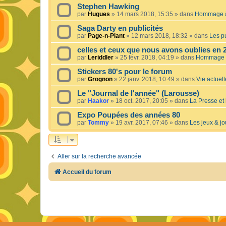
Stephen Hawking
par
Hugues
»
14 mars 2018, 15:35
» dans
Hommage à 
Saga Darty en publicités
par
Page-n-Plant
»
12 mars 2018, 18:32
» dans
Les pu
celles et ceux que nous avons oublies en 
par
Leriddler
»
25 févr. 2018, 04:19
» dans
Hommage à
Stickers 80's pour le forum
par
Grognon
»
22 janv. 2018, 10:49
» dans
Vie actuelle
Le "Journal de l'année" (Larousse)
par
Haakor
»
18 oct. 2017, 20:05
» dans
La Presse et 
Expo Poupées des années 80
par
Tommy
»
19 avr. 2017, 07:46
» dans
Les jeux & jo
Aller sur la recherche avancée
Accueil du forum