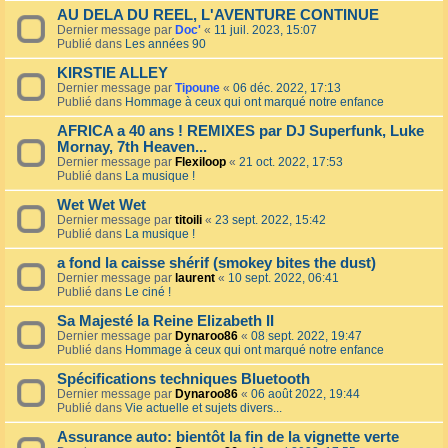
AU DELA DU REEL, L'AVENTURE CONTINUE
Dernier message par
Doc'
«
11 juil. 2023, 15:07
Publié dans
Les années 90
KIRSTIE ALLEY
Dernier message par
Tipoune
«
06 déc. 2022, 17:13
Publié dans
Hommage à ceux qui ont marqué notre enfance
AFRICA a 40 ans ! REMIXES par DJ Superfunk, Luke
Mornay, 7th Heaven...
Dernier message par
Flexiloop
«
21 oct. 2022, 17:53
Publié dans
La musique !
Wet Wet Wet
Dernier message par
titoili
«
23 sept. 2022, 15:42
Publié dans
La musique !
a fond la caisse shérif (smokey bites the dust)
Dernier message par
laurent
«
10 sept. 2022, 06:41
Publié dans
Le ciné !
Sa Majesté la Reine Elizabeth II
Dernier message par
Dynaroo86
«
08 sept. 2022, 19:47
Publié dans
Hommage à ceux qui ont marqué notre enfance
Spécifications techniques Bluetooth
Dernier message par
Dynaroo86
«
06 août 2022, 19:44
Publié dans
Vie actuelle et sujets divers...
Assurance auto: bientôt la fin de la vignette verte