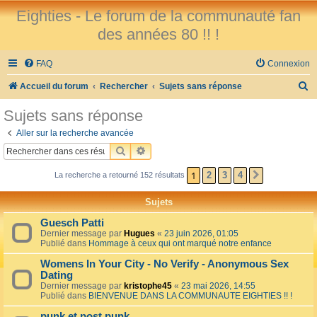
Eighties - Le forum de la communauté fan
des années 80 !! !
FAQ
Connexion
R
Accueil du forum
Rechercher
Sujets sans réponse
e
Sujets sans réponse
c
Aller sur la recherche avancée
h
RECHERCHER
RECHERCHE AVANCÉE
e
1
2
3
4
La recherche a retourné 152 résultats
SUIVANT
r
c
Sujets
h
Guesch Patti
e
Dernier message par
Hugues
«
23 juin 2026, 01:05
Publié dans
Hommage à ceux qui ont marqué notre enfance
r
Womens In Your City - No Verify - Anonymous Sex
Dating
Dernier message par
kristophe45
«
23 mai 2026, 14:55
Publié dans
BIENVENUE DANS LA COMMUNAUTE EIGHTIES !! !
punk et post punk