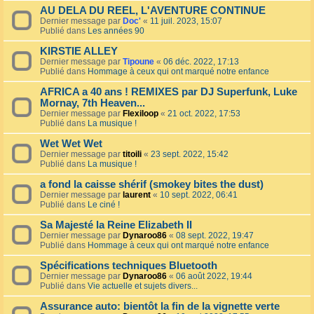
AU DELA DU REEL, L'AVENTURE CONTINUE
Dernier message par
Doc'
«
11 juil. 2023, 15:07
Publié dans
Les années 90
KIRSTIE ALLEY
Dernier message par
Tipoune
«
06 déc. 2022, 17:13
Publié dans
Hommage à ceux qui ont marqué notre enfance
AFRICA a 40 ans ! REMIXES par DJ Superfunk, Luke
Mornay, 7th Heaven...
Dernier message par
Flexiloop
«
21 oct. 2022, 17:53
Publié dans
La musique !
Wet Wet Wet
Dernier message par
titoili
«
23 sept. 2022, 15:42
Publié dans
La musique !
a fond la caisse shérif (smokey bites the dust)
Dernier message par
laurent
«
10 sept. 2022, 06:41
Publié dans
Le ciné !
Sa Majesté la Reine Elizabeth II
Dernier message par
Dynaroo86
«
08 sept. 2022, 19:47
Publié dans
Hommage à ceux qui ont marqué notre enfance
Spécifications techniques Bluetooth
Dernier message par
Dynaroo86
«
06 août 2022, 19:44
Publié dans
Vie actuelle et sujets divers...
Assurance auto: bientôt la fin de la vignette verte