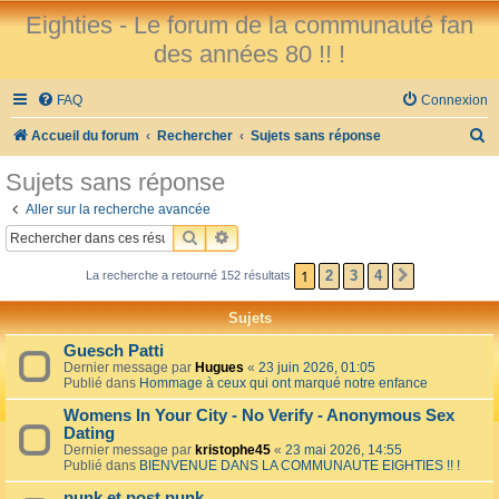
Eighties - Le forum de la communauté fan
des années 80 !! !
FAQ
Connexion
R
Accueil du forum
Rechercher
Sujets sans réponse
e
Sujets sans réponse
c
Aller sur la recherche avancée
h
RECHERCHER
RECHERCHE AVANCÉE
e
1
2
3
4
La recherche a retourné 152 résultats
SUIVANT
r
c
Sujets
h
Guesch Patti
e
Dernier message par
Hugues
«
23 juin 2026, 01:05
Publié dans
Hommage à ceux qui ont marqué notre enfance
r
Womens In Your City - No Verify - Anonymous Sex
Dating
Dernier message par
kristophe45
«
23 mai 2026, 14:55
Publié dans
BIENVENUE DANS LA COMMUNAUTE EIGHTIES !! !
punk et post punk