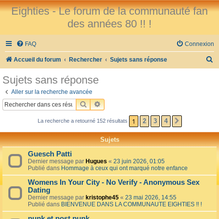
Eighties - Le forum de la communauté fan
des années 80 !! !
FAQ
Connexion
R
Accueil du forum
Rechercher
Sujets sans réponse
e
Sujets sans réponse
c
Aller sur la recherche avancée
h
RECHERCHER
RECHERCHE AVANCÉE
e
1
2
3
4
La recherche a retourné 152 résultats
SUIVANT
r
c
Sujets
h
Guesch Patti
e
Dernier message par
Hugues
«
23 juin 2026, 01:05
Publié dans
Hommage à ceux qui ont marqué notre enfance
r
Womens In Your City - No Verify - Anonymous Sex
Dating
Dernier message par
kristophe45
«
23 mai 2026, 14:55
Publié dans
BIENVENUE DANS LA COMMUNAUTE EIGHTIES !! !
punk et post punk