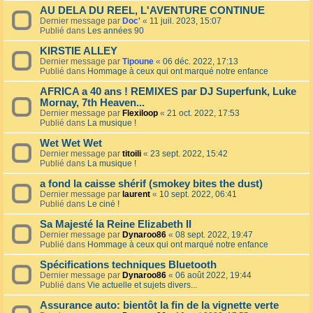
AU DELA DU REEL, L'AVENTURE CONTINUE
Dernier message par
Doc'
«
11 juil. 2023, 15:07
Publié dans
Les années 90
KIRSTIE ALLEY
Dernier message par
Tipoune
«
06 déc. 2022, 17:13
Publié dans
Hommage à ceux qui ont marqué notre enfance
AFRICA a 40 ans ! REMIXES par DJ Superfunk, Luke
Mornay, 7th Heaven...
Dernier message par
Flexiloop
«
21 oct. 2022, 17:53
Publié dans
La musique !
Wet Wet Wet
Dernier message par
titoili
«
23 sept. 2022, 15:42
Publié dans
La musique !
a fond la caisse shérif (smokey bites the dust)
Dernier message par
laurent
«
10 sept. 2022, 06:41
Publié dans
Le ciné !
Sa Majesté la Reine Elizabeth II
Dernier message par
Dynaroo86
«
08 sept. 2022, 19:47
Publié dans
Hommage à ceux qui ont marqué notre enfance
Spécifications techniques Bluetooth
Dernier message par
Dynaroo86
«
06 août 2022, 19:44
Publié dans
Vie actuelle et sujets divers...
Assurance auto: bientôt la fin de la vignette verte