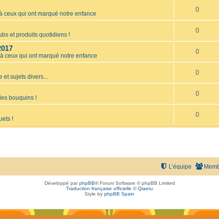
0
ceux qui ont marqué notre enfance
0
bs et produits quotidiens !
2017
0
 ceux qui ont marqué notre enfance
0
 et sujets divers...
0
les bouquins !
0
uets !
L’équipe
Memb
Développé par
phpBB
® Forum Software © phpBB Limited
Traduction française officielle
©
Qiaeru
Style by
phpBB Spain