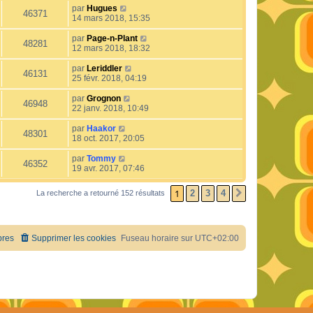
par
Hugues
46371
14 mars 2018, 15:35
par
Page-n-Plant
48281
12 mars 2018, 18:32
par
Leriddler
46131
25 févr. 2018, 04:19
par
Grognon
46948
22 janv. 2018, 10:49
par
Haakor
48301
18 oct. 2017, 20:05
par
Tommy
46352
19 avr. 2017, 07:46
1
2
3
4
La recherche a retourné 152 résultats
SUIVANT
res
Supprimer les cookies
Fuseau horaire sur
UTC+02:00