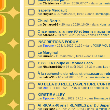
par
Chrislemire
»
18 avr. 2026, 07:07
» dans
La musiq
Isabelle Mergault
par
Hugues
»
20 mars 2026, 16:18
» dans
Hommage à 
Chuck Norris
par
Dynaroo86
»
20 mars 2026, 16:09
» dans
Hommage
Onze mondial annee 90 et tennis magazin
par
bardans
»
23 sept. 2025, 21:56
» dans
Les année
INSCRIPTIONS FORUM
par
Tipoune
»
15 juil. 2025, 11:19
» dans
POUR VOUS
Le Marginal
par
laurent
»
15 mars 2025, 16:47
» dans
Le ciné !
1988 : La Coupe du Monde Lego
par
Nhtpirate1980
»
16 août 2023, 16:31
» dans
Les j
À la recherche de robes et chaussures ret
par
celine34
»
10 août 2023, 08:25
» dans
Avis de re
AU DELA DU REEL, L'AVENTURE CONT
par
Doc'
»
11 juil. 2023, 15:07
» dans
Les années 90
KIRSTIE ALLEY
par
Tipoune
»
06 déc. 2022, 17:13
» dans
Hommage à 
AFRICA a 40 ans ! REMIXES par DJ Superf
par
Flexiloop
»
21 oct. 2022, 17:53
» dans
La musique