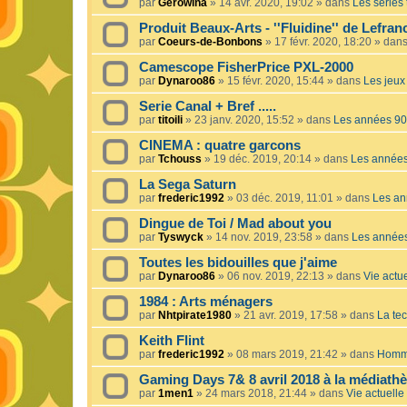
par
Gerowina
»
14 avr. 2020, 19:02
» dans
Les séries t
Produit Beaux-Arts - ''Fluidine'' de Lefra
par
Coeurs-de-Bonbons
»
17 févr. 2020, 18:20
» dan
Camescope FisherPrice PXL-2000
par
Dynaroo86
»
15 févr. 2020, 15:44
» dans
Les jeux 
Serie Canal + Bref .....
par
titoili
»
23 janv. 2020, 15:52
» dans
Les années 90
CINEMA : quatre garcons
par
Tchouss
»
19 déc. 2019, 20:14
» dans
Les année
La Sega Saturn
par
frederic1992
»
03 déc. 2019, 11:01
» dans
Les an
Dingue de Toi / Mad about you
par
Tyswyck
»
14 nov. 2019, 23:58
» dans
Les année
Toutes les bidouilles que j'aime
par
Dynaroo86
»
06 nov. 2019, 22:13
» dans
Vie actue
1984 : Arts ménagers
par
Nhtpirate1980
»
21 avr. 2019, 17:58
» dans
La tec
Keith Flint
par
frederic1992
»
08 mars 2019, 21:42
» dans
Homma
Gaming Days 7& 8 avril 2018 à la médiath
par
1men1
»
24 mars 2018, 21:44
» dans
Vie actuelle 