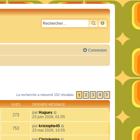
RECHERCHER
RECHERCHE AVA
Connexion
1
2
3
4
La recherche a retourné 152 résultats
SUIVANT
VUES
DERNIER MESSAGE
par
Hugues
273
23 juin 2026, 01:05
par
kristophe45
753
23 mai 2026, 14:55
par
Chrislemire