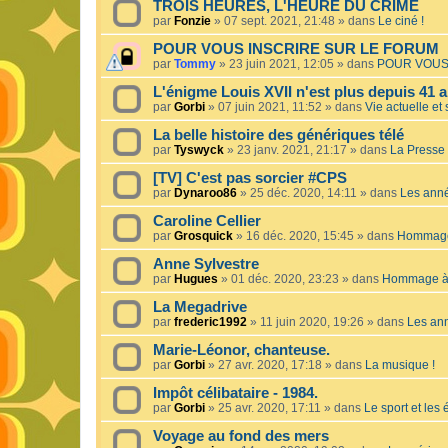
TROIS HEURES, L'HEURE DU CRIME
par
Fonzie
»
07 sept. 2021, 21:48
» dans
Le ciné !
POUR VOUS INSCRIRE SUR LE FORUM
par
Tommy
»
23 juin 2021, 12:05
» dans
POUR VOUS
L'énigme Louis XVII n'est plus depuis 41 a
par
Gorbi
»
07 juin 2021, 11:52
» dans
Vie actuelle et 
La belle histoire des génériques télé
par
Tyswyck
»
23 janv. 2021, 21:17
» dans
La Presse 
[TV] C'est pas sorcier #CPS
par
Dynaroo86
»
25 déc. 2020, 14:11
» dans
Les ann
Caroline Cellier
par
Grosquick
»
16 déc. 2020, 15:45
» dans
Hommage 
Anne Sylvestre
par
Hugues
»
01 déc. 2020, 23:23
» dans
Hommage à 
La Megadrive
par
frederic1992
»
11 juin 2020, 19:26
» dans
Les an
Marie-Léonor, chanteuse.
par
Gorbi
»
27 avr. 2020, 17:18
» dans
La musique !
Impôt célibataire - 1984.
par
Gorbi
»
25 avr. 2020, 17:11
» dans
Le sport et les
Voyage au fond des mers