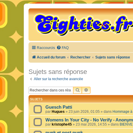
Raccourcis
FAQ
Accueil du forum
Rechercher
Sujets sans réponse
Sujets sans réponse
Aller sur la recherche avancée
RECHERCHER
RECHERCHE AVANCÉE
SUJETS
Guesch Patti
par
Hugues
»
23 juin 2026, 01:05
» dans
Hommage à c
Womens In Your City - No Verify - Anony
par
kristophe45
»
23 mai 2026, 14:55
» dans
BIENVE
punk et post punk