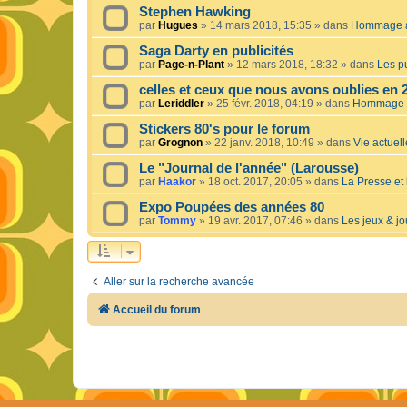
Stephen Hawking
par
Hugues
»
14 mars 2018, 15:35
» dans
Hommage à 
Saga Darty en publicités
par
Page-n-Plant
»
12 mars 2018, 18:32
» dans
Les pu
celles et ceux que nous avons oublies en 
par
Leriddler
»
25 févr. 2018, 04:19
» dans
Hommage à
Stickers 80's pour le forum
par
Grognon
»
22 janv. 2018, 10:49
» dans
Vie actuelle
Le "Journal de l'année" (Larousse)
par
Haakor
»
18 oct. 2017, 20:05
» dans
La Presse et 
Expo Poupées des années 80
par
Tommy
»
19 avr. 2017, 07:46
» dans
Les jeux & jo
Aller sur la recherche avancée
Accueil du forum