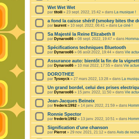
Wet Wet Wet
par
titoili
»
23 sept. 2022, 15:42
» dans
La musique !
a fond la caisse shérif (smokey bites the d
par
laurent
»
10 sept. 2022, 06:41
» dans
Le ciné !
Sa Majesté la Reine Elizabeth II
par
Dynaroo86
»
08 sept. 2022, 19:47
» dans
Hommage
Spécifications techniques Bluetooth
par
Dynaroo86
»
06 août 2022, 19:44
» dans
Vie actue
Assurance auto: bientôt la fin de la vignet
par
Dynaroo86
»
10 mai 2022, 17:55
» dans
Vie actuel
DOROTHEE
par
Tyswyck
»
27 mars 2022, 13:28
» dans
La musiqu
Un grand bordel, celui des prises electriq
par
Dynaroo86
»
15 janv. 2022, 11:50
» dans
Vie actue
Jean-Jacques Beineix
par
frederic1992
»
14 janv. 2022, 21:59
» dans
Homma
Ronnie Spector
par
frederic1992
»
13 janv. 2022, 10:51
» dans
Homma
Signification d'une chanson
par
Pierrot
»
29 nov. 2021, 21:12
» dans
Avis de rech