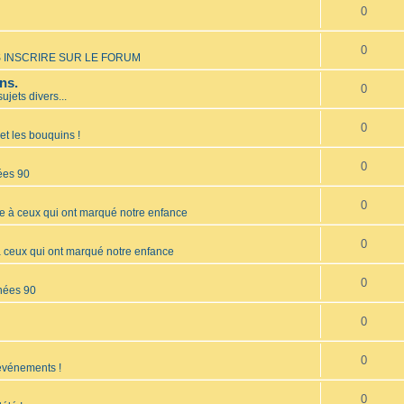
0
0
 INSCRIRE SUR LE FORUM
ns.
0
sujets divers...
0
et les bouquins !
0
ées 90
0
à ceux qui ont marqué notre enfance
0
ceux qui ont marqué notre enfance
0
nées 90
0
0
 événements !
0