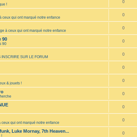
0
ue !
0
ceux qui ont marqué notre enfance
0
 à ceux qui ont marqué notre enfance
e 90
0
s 90
0
 INSCRIRE SUR LE FORUM
0
0
eux & jouets !
ro
0
cherche
INUE
0
0
ceux qui ont marqué notre enfance
unk, Luke Mornay, 7th Heaven...
0
 !