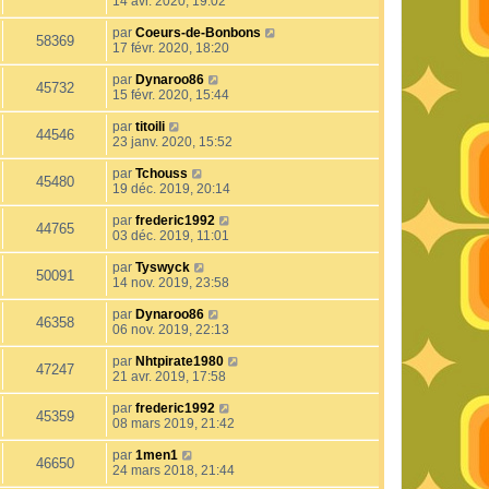
14 avr. 2020, 19:02
par
Coeurs-de-Bonbons
58369
17 févr. 2020, 18:20
par
Dynaroo86
45732
15 févr. 2020, 15:44
par
titoili
44546
23 janv. 2020, 15:52
par
Tchouss
45480
19 déc. 2019, 20:14
par
frederic1992
44765
03 déc. 2019, 11:01
par
Tyswyck
50091
14 nov. 2019, 23:58
par
Dynaroo86
46358
06 nov. 2019, 22:13
par
Nhtpirate1980
47247
21 avr. 2019, 17:58
par
frederic1992
45359
08 mars 2019, 21:42
par
1men1
46650
24 mars 2018, 21:44