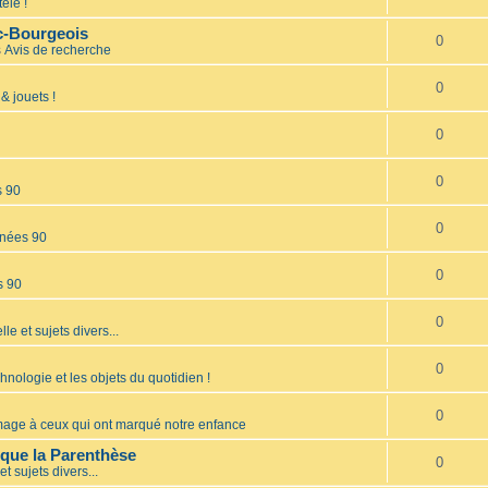
élé !
nc-Bourgeois
0
s
Avis de recherche
0
& jouets !
0
0
s 90
0
nées 90
0
s 90
0
lle et sujets divers...
0
hnologie et les objets du quotidien !
0
ge à ceux qui ont marqué notre enfance
èque la Parenthèse
0
et sujets divers...