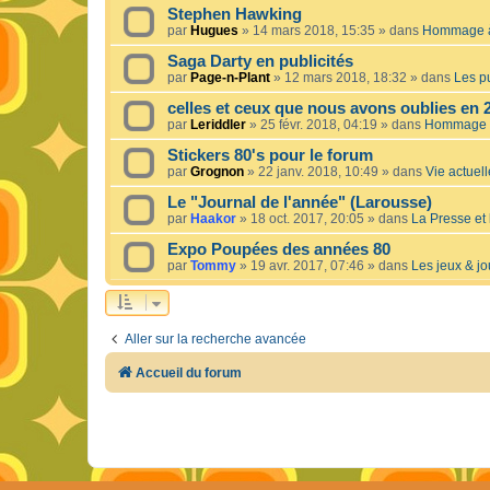
Stephen Hawking
par
Hugues
»
14 mars 2018, 15:35
» dans
Hommage à 
Saga Darty en publicités
par
Page-n-Plant
»
12 mars 2018, 18:32
» dans
Les pu
celles et ceux que nous avons oublies en 
par
Leriddler
»
25 févr. 2018, 04:19
» dans
Hommage à
Stickers 80's pour le forum
par
Grognon
»
22 janv. 2018, 10:49
» dans
Vie actuelle
Le "Journal de l'année" (Larousse)
par
Haakor
»
18 oct. 2017, 20:05
» dans
La Presse et 
Expo Poupées des années 80
par
Tommy
»
19 avr. 2017, 07:46
» dans
Les jeux & jo
Aller sur la recherche avancée
Accueil du forum