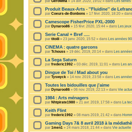
par
Gerowina
»
14 avr. 2020, 19:02
» dans
Les séries t
Produit Beaux-Arts - ''Fluidine'' de Lefra
par
Coeurs-de-Bonbons
»
17 févr. 2020, 18:20
» dan
Camescope FisherPrice PXL-2000
par
Dynaroo86
»
15 févr. 2020, 15:44
» dans
Les jeux 
Serie Canal + Bref .....
par
titoili
»
23 janv. 2020, 15:52
» dans
Les années 90
CINEMA : quatre garcons
par
Tchouss
»
19 déc. 2019, 20:14
» dans
Les année
La Sega Saturn
par
frederic1992
»
03 déc. 2019, 11:01
» dans
Les an
Dingue de Toi / Mad about you
par
Tyswyck
»
14 nov. 2019, 23:58
» dans
Les année
Toutes les bidouilles que j'aime
par
Dynaroo86
»
06 nov. 2019, 22:13
» dans
Vie actue
1984 : Arts ménagers
par
Nhtpirate1980
»
21 avr. 2019, 17:58
» dans
La tec
Keith Flint
par
frederic1992
»
08 mars 2019, 21:42
» dans
Homma
Gaming Days 7& 8 avril 2018 à la médiath
par
1men1
»
24 mars 2018, 21:44
» dans
Vie actuelle 