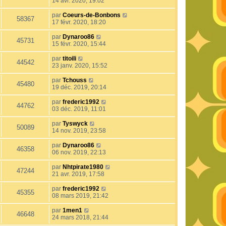
14 avr. 2020, 19:02
par
Coeurs-de-Bonbons
58367
17 févr. 2020, 18:20
par
Dynaroo86
45731
15 févr. 2020, 15:44
par
titoili
44542
23 janv. 2020, 15:52
par
Tchouss
45480
19 déc. 2019, 20:14
par
frederic1992
44762
03 déc. 2019, 11:01
par
Tyswyck
50089
14 nov. 2019, 23:58
par
Dynaroo86
46358
06 nov. 2019, 22:13
par
Nhtpirate1980
47244
21 avr. 2019, 17:58
par
frederic1992
45355
08 mars 2019, 21:42
par
1men1
46648
24 mars 2018, 21:44