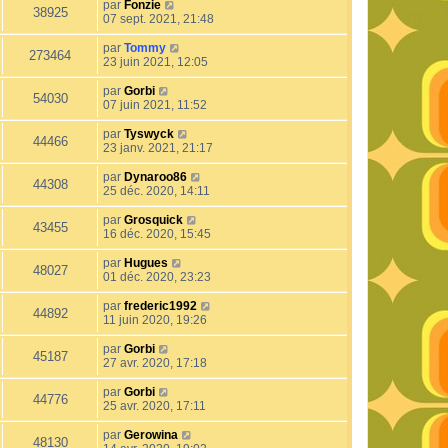
par
Fonzie
38925
07 sept. 2021, 21:48
par
Tommy
273464
23 juin 2021, 12:05
par
Gorbi
54030
07 juin 2021, 11:52
par
Tyswyck
44466
23 janv. 2021, 21:17
par
Dynaroo86
44308
25 déc. 2020, 14:11
par
Grosquick
43455
16 déc. 2020, 15:45
par
Hugues
48027
01 déc. 2020, 23:23
par
frederic1992
44892
11 juin 2020, 19:26
par
Gorbi
45187
27 avr. 2020, 17:18
par
Gorbi
44776
25 avr. 2020, 17:11
par
Gerowina
48130