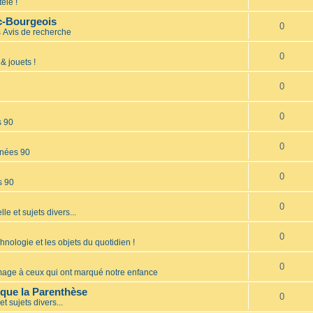
élé !
nc-Bourgeois
0
s
Avis de recherche
0
& jouets !
0
0
s 90
0
nées 90
0
s 90
0
lle et sujets divers...
0
hnologie et les objets du quotidien !
0
ge à ceux qui ont marqué notre enfance
èque la Parenthèse
0
et sujets divers...