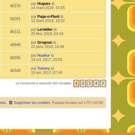
par
Hugues
46370
14 mars 2018, 15:35
par
Page-n-Plant
48281
12 mars 2018, 18:32
par
Leriddler
46131
25 févr. 2018, 04:19
par
Grognon
46948
22 janv. 2018, 10:49
par
Haakor
48295
18 oct. 2017, 20:05
par
Tommy
46349
19 avr. 2017, 07:46
1
2
3
4
La recherche a retourné 152 résultats
SUIVANT
res
Supprimer les cookies
Fuseau horaire sur
UTC+02:00