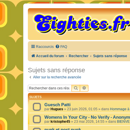
Raccourcis
FAQ
Accueil du forum
Rechercher
Sujets sans réponse
Sujets sans réponse
Aller sur la recherche avancée
RECHERCHER
RECHERCHE AVANCÉE
SUJETS
Guesch Patti
par
Hugues
»
23 juin 2026, 01:05
» dans
Hommage à c
Womens In Your City - No Verify - Anony
par
kristophe45
»
23 mai 2026, 14:55
» dans
BIENVE
punk et post punk