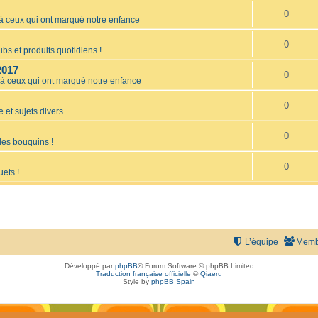
0
ceux qui ont marqué notre enfance
0
bs et produits quotidiens !
2017
0
 ceux qui ont marqué notre enfance
0
 et sujets divers...
0
les bouquins !
0
uets !
L’équipe
Memb
Développé par
phpBB
® Forum Software © phpBB Limited
Traduction française officielle
©
Qiaeru
Style by
phpBB Spain