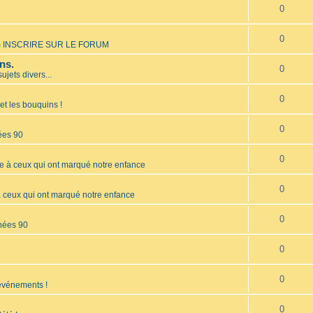
0
0
 INSCRIRE SUR LE FORUM
ns.
0
sujets divers...
0
et les bouquins !
0
ées 90
0
à ceux qui ont marqué notre enfance
0
ceux qui ont marqué notre enfance
0
nées 90
0
0
 événements !
0