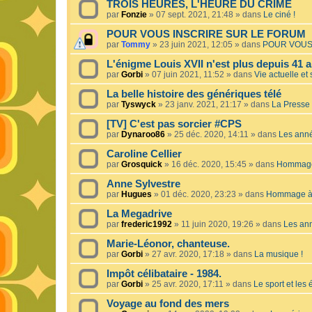
TROIS HEURES, L'HEURE DU CRIME
par
Fonzie
»
07 sept. 2021, 21:48
» dans
Le ciné !
POUR VOUS INSCRIRE SUR LE FORUM
par
Tommy
»
23 juin 2021, 12:05
» dans
POUR VOUS
L'énigme Louis XVII n'est plus depuis 41 a
par
Gorbi
»
07 juin 2021, 11:52
» dans
Vie actuelle et 
La belle histoire des génériques télé
par
Tyswyck
»
23 janv. 2021, 21:17
» dans
La Presse 
[TV] C'est pas sorcier #CPS
par
Dynaroo86
»
25 déc. 2020, 14:11
» dans
Les ann
Caroline Cellier
par
Grosquick
»
16 déc. 2020, 15:45
» dans
Hommage 
Anne Sylvestre
par
Hugues
»
01 déc. 2020, 23:23
» dans
Hommage à 
La Megadrive
par
frederic1992
»
11 juin 2020, 19:26
» dans
Les an
Marie-Léonor, chanteuse.
par
Gorbi
»
27 avr. 2020, 17:18
» dans
La musique !
Impôt célibataire - 1984.
par
Gorbi
»
25 avr. 2020, 17:11
» dans
Le sport et les
Voyage au fond des mers