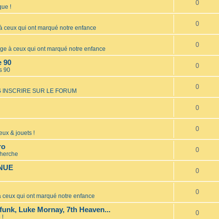
0
ue !
0
ceux qui ont marqué notre enfance
0
 à ceux qui ont marqué notre enfance
e 90
0
s 90
0
 INSCRIRE SUR LE FORUM
0
0
eux & jouets !
ro
0
cherche
INUE
0
0
ceux qui ont marqué notre enfance
unk, Luke Mornay, 7th Heaven...
0
 !