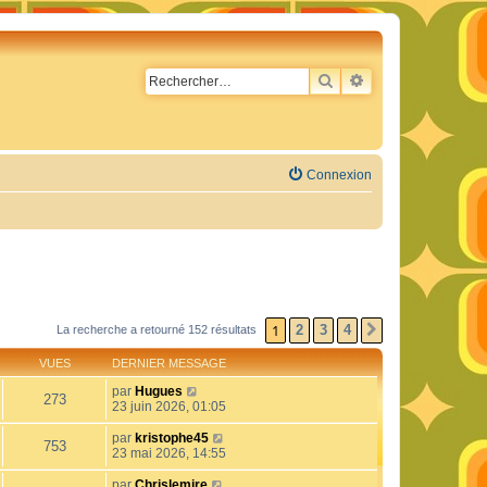
RECHERCHER
RECHERCHE AVA
Connexion
1
2
3
4
La recherche a retourné 152 résultats
SUIVANT
VUES
DERNIER MESSAGE
par
Hugues
273
23 juin 2026, 01:05
par
kristophe45
753
23 mai 2026, 14:55
par
Chrislemire