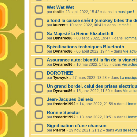
Wet Wet Wet
par
titoili
»
23 sept. 2022, 15:42
» dans
La musique !
a fond la caisse shérif (smokey bites the d
par
laurent
»
10 sept. 2022, 06:41
» dans
Le ciné !
Sa Majesté la Reine Elizabeth II
par
Dynaroo86
»
08 sept. 2022, 19:47
» dans
Hommage
Spécifications techniques Bluetooth
par
Dynaroo86
»
06 août 2022, 19:44
» dans
Vie actue
Assurance auto: bientôt la fin de la vignet
par
Dynaroo86
»
10 mai 2022, 17:55
» dans
Vie actuel
DOROTHEE
par
Tyswyck
»
27 mars 2022, 13:28
» dans
La musiqu
Un grand bordel, celui des prises electriq
par
Dynaroo86
»
15 janv. 2022, 11:50
» dans
Vie actue
Jean-Jacques Beineix
par
frederic1992
»
14 janv. 2022, 21:59
» dans
Homma
Ronnie Spector
par
frederic1992
»
13 janv. 2022, 10:51
» dans
Homma
Signification d'une chanson
par
Pierrot
»
29 nov. 2021, 21:12
» dans
Avis de rech