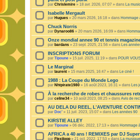
par
Chrislemire
»
18 avr. 2026, 07:07
» dans
La musiq
Isabelle Mergault
par
Hugues
»
20 mars 2026, 16:18
» dans
Hommage à 
Chuck Norris
par
Dynaroo86
»
20 mars 2026, 16:09
» dans
Hommage
Onze mondial annee 90 et tennis magazin
par
bardans
»
23 sept. 2025, 21:56
» dans
Les année
INSCRIPTIONS FORUM
par
Tipoune
»
15 juil. 2025, 11:19
» dans
POUR VOUS
Le Marginal
par
laurent
»
15 mars 2025, 16:47
» dans
Le ciné !
1988 : La Coupe du Monde Lego
par
Nhtpirate1980
»
16 août 2023, 16:31
» dans
Les j
À la recherche de robes et chaussures ret
par
celine34
»
10 août 2023, 08:25
» dans
Avis de re
AU DELA DU REEL, L'AVENTURE CONT
par
Doc'
»
11 juil. 2023, 15:07
» dans
Les années 90
KIRSTIE ALLEY
par
Tipoune
»
06 déc. 2022, 17:13
» dans
Hommage à 
AFRICA a 40 ans ! REMIXES par DJ Superf
par
Flexiloop
»
21 oct. 2022, 17:53
» dans
La musique