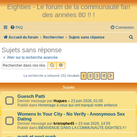
Eighties - Le forum de la communauté fan
des années 80 !! !
FAQ
Connexion
R
Accueil du forum
Rechercher
Sujets sans réponse
e
Sujets sans réponse
c
Aller sur la recherche avancée
h
RECHERCHER
RECHERCHE AVANCÉE
e
1
2
3
4
La recherche a retourné 152 résultats
SUIVANT
r
c
Sujets
h
Guesch Patti
e
Dernier message par
Hugues
«
23 juin 2026, 01:05
Publié dans
Hommage à ceux qui ont marqué notre enfance
r
Womens In Your City - No Verify - Anonymous Sex
Dating
Dernier message par
kristophe45
«
23 mai 2026, 14:55
Publié dans
BIENVENUE DANS LA COMMUNAUTE EIGHTIES !! !
punk et post punk