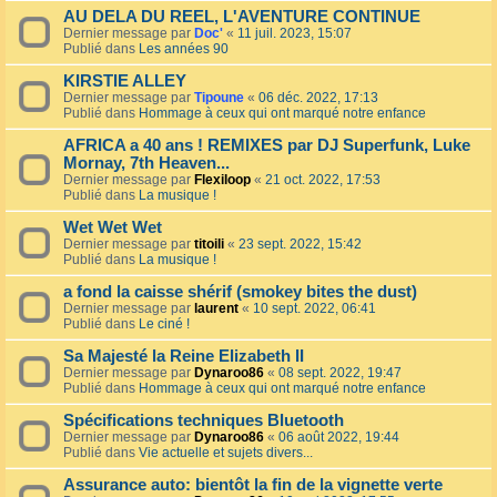
AU DELA DU REEL, L'AVENTURE CONTINUE
Dernier message par
Doc'
«
11 juil. 2023, 15:07
Publié dans
Les années 90
KIRSTIE ALLEY
Dernier message par
Tipoune
«
06 déc. 2022, 17:13
Publié dans
Hommage à ceux qui ont marqué notre enfance
AFRICA a 40 ans ! REMIXES par DJ Superfunk, Luke
Mornay, 7th Heaven...
Dernier message par
Flexiloop
«
21 oct. 2022, 17:53
Publié dans
La musique !
Wet Wet Wet
Dernier message par
titoili
«
23 sept. 2022, 15:42
Publié dans
La musique !
a fond la caisse shérif (smokey bites the dust)
Dernier message par
laurent
«
10 sept. 2022, 06:41
Publié dans
Le ciné !
Sa Majesté la Reine Elizabeth II
Dernier message par
Dynaroo86
«
08 sept. 2022, 19:47
Publié dans
Hommage à ceux qui ont marqué notre enfance
Spécifications techniques Bluetooth
Dernier message par
Dynaroo86
«
06 août 2022, 19:44
Publié dans
Vie actuelle et sujets divers...
Assurance auto: bientôt la fin de la vignette verte