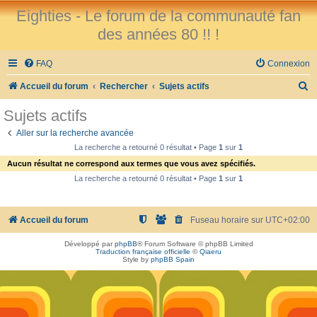
Eighties - Le forum de la communauté fan
des années 80 !! !
FAQ
Connexion
R
Accueil du forum
Rechercher
Sujets actifs
e
Sujets actifs
c
Aller sur la recherche avancée
h
La recherche a retourné 0 résultat • Page
1
sur
1
e
Aucun résultat ne correspond aux termes que vous avez spécifiés.
r
La recherche a retourné 0 résultat • Page
1
sur
1
c
h
Accueil du forum
Fuseau horaire sur
UTC+02:00
e
Développé par
phpBB
® Forum Software © phpBB Limited
r
Traduction française officielle
©
Qiaeru
Style by
phpBB Spain