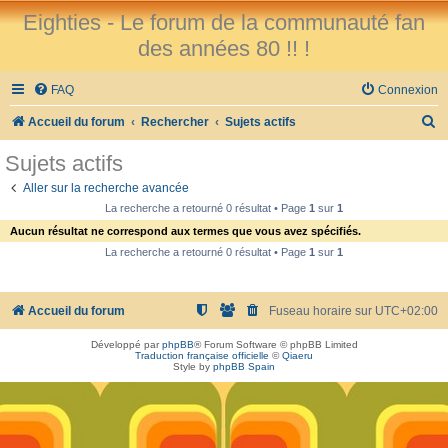
Eighties - Le forum de la communauté fan
des années 80 !! !
FAQ
Connexion
R
Accueil du forum
Rechercher
Sujets actifs
e
Sujets actifs
c
Aller sur la recherche avancée
h
La recherche a retourné 0 résultat • Page
1
sur
1
e
Aucun résultat ne correspond aux termes que vous avez spécifiés.
r
La recherche a retourné 0 résultat • Page
1
sur
1
c
h
Accueil du forum
Fuseau horaire sur
UTC+02:00
e
Développé par
phpBB
® Forum Software © phpBB Limited
r
Traduction française officielle
©
Qiaeru
Style by
phpBB Spain