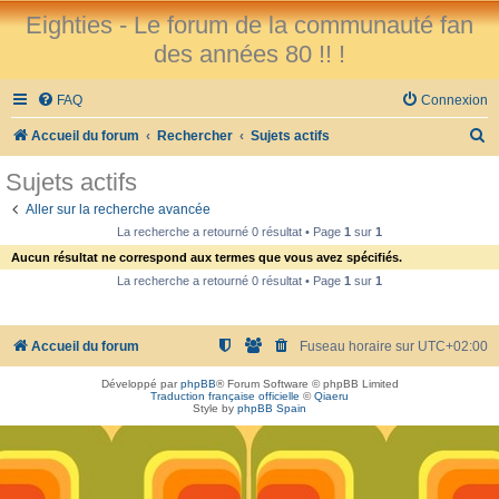
Eighties - Le forum de la communauté fan
des années 80 !! !
FAQ
Connexion
R
Accueil du forum
Rechercher
Sujets actifs
e
Sujets actifs
c
Aller sur la recherche avancée
h
La recherche a retourné 0 résultat • Page
1
sur
1
e
Aucun résultat ne correspond aux termes que vous avez spécifiés.
r
La recherche a retourné 0 résultat • Page
1
sur
1
c
h
Accueil du forum
Fuseau horaire sur
UTC+02:00
e
Développé par
phpBB
® Forum Software © phpBB Limited
r
Traduction française officielle
©
Qiaeru
Style by
phpBB Spain