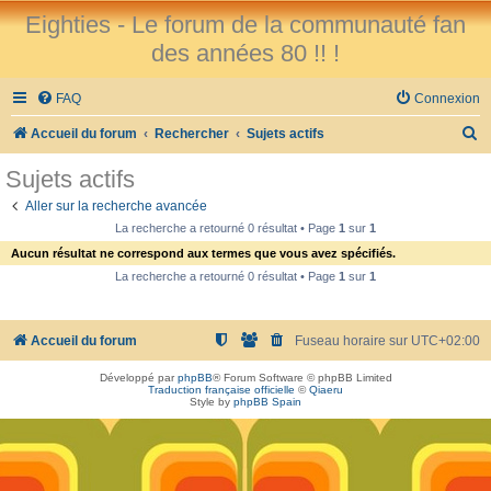
Eighties - Le forum de la communauté fan
des années 80 !! !
FAQ
Connexion
R
Accueil du forum
Rechercher
Sujets actifs
e
Sujets actifs
c
Aller sur la recherche avancée
h
La recherche a retourné 0 résultat • Page
1
sur
1
e
Aucun résultat ne correspond aux termes que vous avez spécifiés.
r
La recherche a retourné 0 résultat • Page
1
sur
1
c
h
Accueil du forum
Fuseau horaire sur
UTC+02:00
e
Développé par
phpBB
® Forum Software © phpBB Limited
r
Traduction française officielle
©
Qiaeru
Style by
phpBB Spain