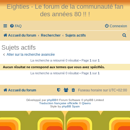
Eighties - Le forum de la communauté fan
des années 80 !! !
FAQ
Connexion
R
Accueil du forum
Rechercher
Sujets actifs
e
Sujets actifs
c
Aller sur la recherche avancée
h
La recherche a retourné 0 résultat • Page
1
sur
1
e
Aucun résultat ne correspond aux termes que vous avez spécifiés.
r
La recherche a retourné 0 résultat • Page
1
sur
1
c
h
Accueil du forum
Fuseau horaire sur
UTC+02:00
e
Développé par
phpBB
® Forum Software © phpBB Limited
r
Traduction française officielle
©
Qiaeru
Style by
phpBB Spain