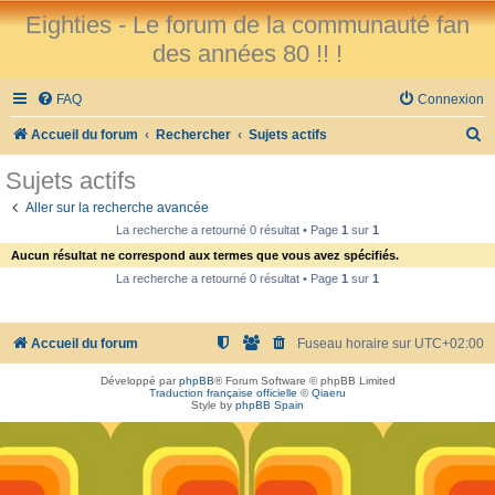
Eighties - Le forum de la communauté fan
des années 80 !! !
FAQ
Connexion
R
Accueil du forum
Rechercher
Sujets actifs
e
Sujets actifs
c
Aller sur la recherche avancée
h
La recherche a retourné 0 résultat • Page
1
sur
1
e
Aucun résultat ne correspond aux termes que vous avez spécifiés.
r
La recherche a retourné 0 résultat • Page
1
sur
1
c
h
Accueil du forum
Fuseau horaire sur
UTC+02:00
e
Développé par
phpBB
® Forum Software © phpBB Limited
r
Traduction française officielle
©
Qiaeru
Style by
phpBB Spain