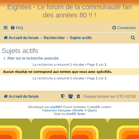
Eighties - Le forum de la communauté fan
des années 80 !! !
FAQ
Connexion
R
Accueil du forum
Rechercher
Sujets actifs
e
Sujets actifs
c
Aller sur la recherche avancée
h
La recherche a retourné 0 résultat • Page
1
sur
1
e
Aucun résultat ne correspond aux termes que vous avez spécifiés.
r
La recherche a retourné 0 résultat • Page
1
sur
1
c
h
Accueil du forum
Fuseau horaire sur
UTC+02:00
e
Développé par
phpBB
® Forum Software © phpBB Limited
r
Traduction française officielle
©
Qiaeru
Style by
phpBB Spain