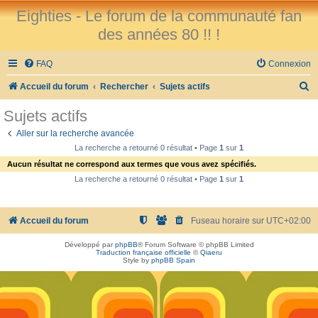
Eighties - Le forum de la communauté fan
des années 80 !! !
FAQ
Connexion
R
Accueil du forum
Rechercher
Sujets actifs
e
Sujets actifs
c
Aller sur la recherche avancée
h
La recherche a retourné 0 résultat • Page
1
sur
1
e
Aucun résultat ne correspond aux termes que vous avez spécifiés.
r
La recherche a retourné 0 résultat • Page
1
sur
1
c
h
Accueil du forum
Fuseau horaire sur
UTC+02:00
e
Développé par
phpBB
® Forum Software © phpBB Limited
r
Traduction française officielle
©
Qiaeru
Style by
phpBB Spain