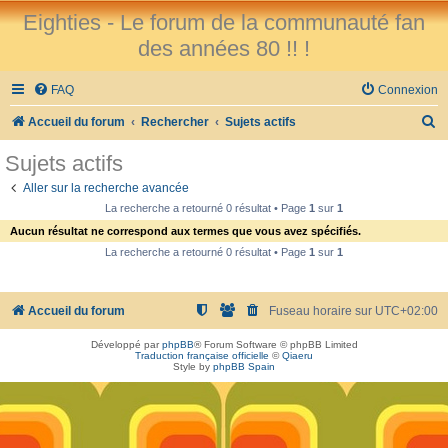
Eighties - Le forum de la communauté fan
des années 80 !! !
FAQ
Connexion
R
Accueil du forum
Rechercher
Sujets actifs
e
Sujets actifs
c
Aller sur la recherche avancée
h
La recherche a retourné 0 résultat • Page
1
sur
1
e
Aucun résultat ne correspond aux termes que vous avez spécifiés.
r
La recherche a retourné 0 résultat • Page
1
sur
1
c
h
Accueil du forum
Fuseau horaire sur
UTC+02:00
e
Développé par
phpBB
® Forum Software © phpBB Limited
r
Traduction française officielle
©
Qiaeru
Style by
phpBB Spain