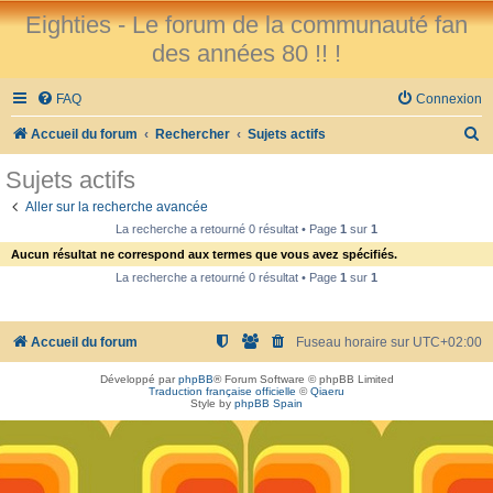
Eighties - Le forum de la communauté fan
des années 80 !! !
FAQ
Connexion
R
Accueil du forum
Rechercher
Sujets actifs
e
Sujets actifs
c
Aller sur la recherche avancée
h
La recherche a retourné 0 résultat • Page
1
sur
1
e
Aucun résultat ne correspond aux termes que vous avez spécifiés.
r
La recherche a retourné 0 résultat • Page
1
sur
1
c
h
Accueil du forum
Fuseau horaire sur
UTC+02:00
e
Développé par
phpBB
® Forum Software © phpBB Limited
r
Traduction française officielle
©
Qiaeru
Style by
phpBB Spain