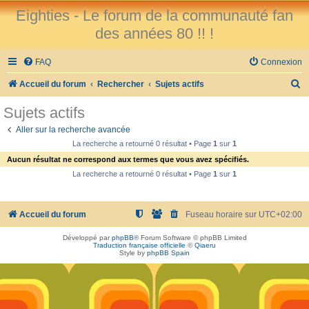
Eighties - Le forum de la communauté fan
des années 80 !! !
FAQ
Connexion
R
Accueil du forum
Rechercher
Sujets actifs
e
Sujets actifs
c
Aller sur la recherche avancée
h
La recherche a retourné 0 résultat • Page
1
sur
1
e
Aucun résultat ne correspond aux termes que vous avez spécifiés.
r
La recherche a retourné 0 résultat • Page
1
sur
1
c
h
Accueil du forum
Fuseau horaire sur
UTC+02:00
e
Développé par
phpBB
® Forum Software © phpBB Limited
r
Traduction française officielle
©
Qiaeru
Style by
phpBB Spain