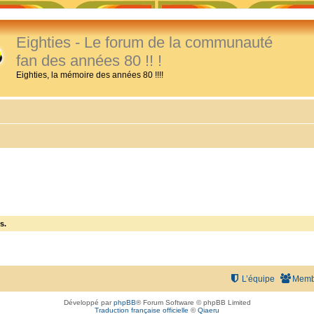
Eighties - Le forum de la communauté
fan des années 80 !! !
Eighties, la mémoire des années 80 !!!!
s.
L’équipe
Memb
Développé par
phpBB
® Forum Software © phpBB Limited
Traduction française officielle
©
Qiaeru