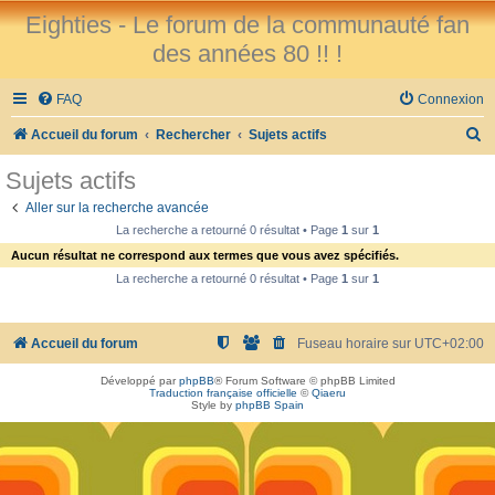
Eighties - Le forum de la communauté fan
des années 80 !! !
FAQ
Connexion
R
Accueil du forum
Rechercher
Sujets actifs
e
Sujets actifs
c
Aller sur la recherche avancée
h
La recherche a retourné 0 résultat • Page
1
sur
1
e
Aucun résultat ne correspond aux termes que vous avez spécifiés.
r
La recherche a retourné 0 résultat • Page
1
sur
1
c
h
Accueil du forum
Fuseau horaire sur
UTC+02:00
e
Développé par
phpBB
® Forum Software © phpBB Limited
r
Traduction française officielle
©
Qiaeru
Style by
phpBB Spain