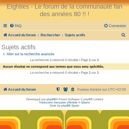
Eighties - Le forum de la communauté fan
des années 80 !! !
FAQ
Connexion
R
Accueil du forum
Rechercher
Sujets actifs
e
Sujets actifs
c
Aller sur la recherche avancée
h
La recherche a retourné 0 résultat • Page
1
sur
1
e
Aucun résultat ne correspond aux termes que vous avez spécifiés.
r
La recherche a retourné 0 résultat • Page
1
sur
1
c
h
Accueil du forum
Fuseau horaire sur
UTC+02:00
e
Développé par
phpBB
® Forum Software © phpBB Limited
r
Traduction française officielle
©
Qiaeru
Style by
phpBB Spain