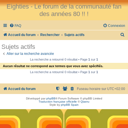
Eighties - Le forum de la communauté fan
des années 80 !! !
FAQ
Connexion
R
Accueil du forum
Rechercher
Sujets actifs
e
Sujets actifs
c
Aller sur la recherche avancée
h
La recherche a retourné 0 résultat • Page
1
sur
1
e
Aucun résultat ne correspond aux termes que vous avez spécifiés.
r
La recherche a retourné 0 résultat • Page
1
sur
1
c
h
Accueil du forum
Fuseau horaire sur
UTC+02:00
e
Développé par
phpBB
® Forum Software © phpBB Limited
r
Traduction française officielle
©
Qiaeru
Style by
phpBB Spain