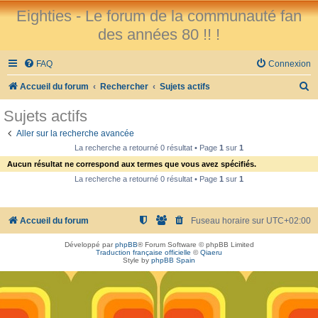
Eighties - Le forum de la communauté fan
des années 80 !! !
FAQ
Connexion
R
Accueil du forum
Rechercher
Sujets actifs
e
Sujets actifs
c
Aller sur la recherche avancée
h
La recherche a retourné 0 résultat • Page
1
sur
1
e
Aucun résultat ne correspond aux termes que vous avez spécifiés.
r
La recherche a retourné 0 résultat • Page
1
sur
1
c
h
Accueil du forum
Fuseau horaire sur
UTC+02:00
e
Développé par
phpBB
® Forum Software © phpBB Limited
r
Traduction française officielle
©
Qiaeru
Style by
phpBB Spain