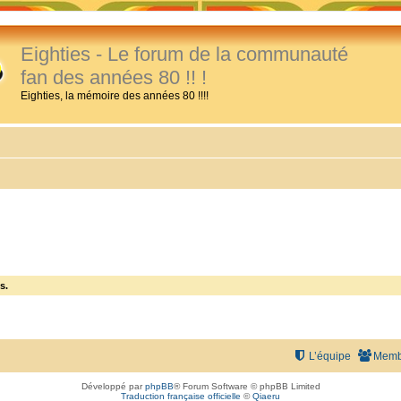
Eighties - Le forum de la communauté
fan des années 80 !! !
Eighties, la mémoire des années 80 !!!!
s.
L’équipe
Memb
Développé par
phpBB
® Forum Software © phpBB Limited
Traduction française officielle
©
Qiaeru