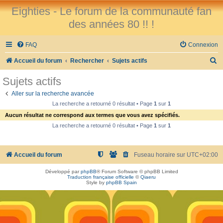
Eighties - Le forum de la communauté fan
des années 80 !! !
FAQ
Connexion
R
Accueil du forum
Rechercher
Sujets actifs
e
Sujets actifs
c
Aller sur la recherche avancée
h
La recherche a retourné 0 résultat • Page
1
sur
1
e
Aucun résultat ne correspond aux termes que vous avez spécifiés.
r
La recherche a retourné 0 résultat • Page
1
sur
1
c
h
Accueil du forum
Fuseau horaire sur
UTC+02:00
e
Développé par
phpBB
® Forum Software © phpBB Limited
r
Traduction française officielle
©
Qiaeru
Style by
phpBB Spain