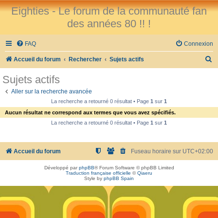
Eighties - Le forum de la communauté fan
des années 80 !! !
FAQ
Connexion
R
Accueil du forum
Rechercher
Sujets actifs
e
Sujets actifs
c
Aller sur la recherche avancée
h
La recherche a retourné 0 résultat • Page
1
sur
1
e
Aucun résultat ne correspond aux termes que vous avez spécifiés.
r
La recherche a retourné 0 résultat • Page
1
sur
1
c
h
Accueil du forum
Fuseau horaire sur
UTC+02:00
e
Développé par
phpBB
® Forum Software © phpBB Limited
r
Traduction française officielle
©
Qiaeru
Style by
phpBB Spain