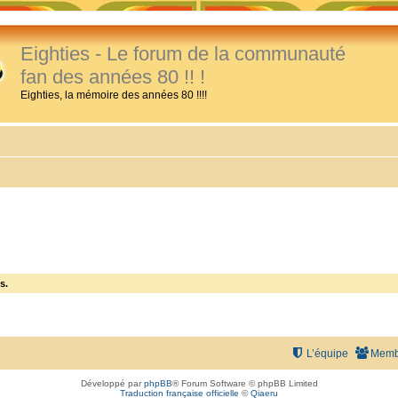
Eighties - Le forum de la communauté
fan des années 80 !! !
Eighties, la mémoire des années 80 !!!!
s.
L’équipe
Memb
Développé par
phpBB
® Forum Software © phpBB Limited
Traduction française officielle
©
Qiaeru