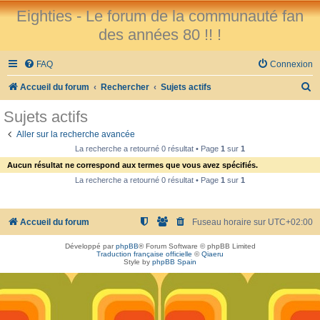
Eighties - Le forum de la communauté fan
des années 80 !! !
FAQ
Connexion
R
Accueil du forum
Rechercher
Sujets actifs
e
Sujets actifs
c
Aller sur la recherche avancée
h
La recherche a retourné 0 résultat • Page
1
sur
1
e
Aucun résultat ne correspond aux termes que vous avez spécifiés.
r
La recherche a retourné 0 résultat • Page
1
sur
1
c
h
Accueil du forum
Fuseau horaire sur
UTC+02:00
e
Développé par
phpBB
® Forum Software © phpBB Limited
r
Traduction française officielle
©
Qiaeru
Style by
phpBB Spain