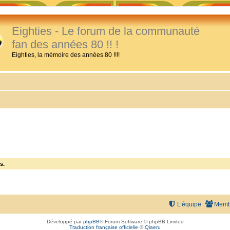
Eighties - Le forum de la communauté
fan des années 80 !! !
Eighties, la mémoire des années 80 !!!!
s.
L’équipe
Memb
Développé par
phpBB
® Forum Software © phpBB Limited
Traduction française officielle
©
Qiaeru